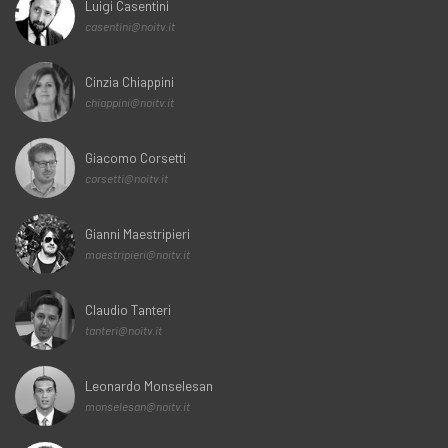
Luigi Casentini
casentini@noitv.it
Cinzia Chiappini
chiappini@noitv.it
Giacomo Corsetti
corsetti@noitv.it
Gianni Maestripieri
maestripieri@noitv.it
Claudio Tanteri
tanteri@noitv.it
Leonardo Monselesan
monselesan@noitv.it