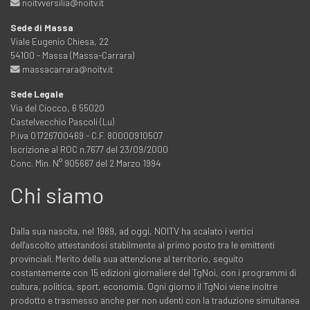
noitvversilia@noitv.it
Sede di Massa
Viale Eugenio Chiesa, 22
54100 - Massa (Massa-Carrara)
massacarrara@noitv.it
Sede Legale
Via del Ciocco, 6 55020
Castelvecchio Pascoli (Lu)
P.iva 01726700469 - C.F. 80000910507
Iscrizione al ROC n.7677 del 23/09/2000
Conc. Min. N° 905667 del 2 Marzo 1994
Chi siamo
Dalla sua nascita, nel 1989, ad oggi, NOITV ha scalato i vertici
dell'ascolto attestandosi stabilmente al primo posto tra le emittenti
provinciali. Merito della sua attenzione al territorio, seguito
costantemente con 15 edizioni giornaliere del TgNoi, con i programmi di
cultura, politica, sport, economia. Ogni giorno il TgNoi viene inoltre
prodotto e trasmesso anche per non udenti con la traduzione simultanea