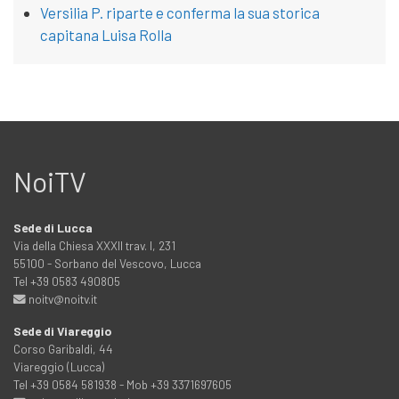
Versilia P. riparte e conferma la sua storica
capitana Luisa Rolla
NoiTV
Sede di Lucca
Via della Chiesa XXXII trav. I, 231
55100 - Sorbano del Vescovo, Lucca
Tel +39 0583 490805
noitv@noitv.it
Sede di Viareggio
Corso Garibaldi, 44
Viareggio (Lucca)
Tel +39 0584 581938 - Mob +39 3371697605