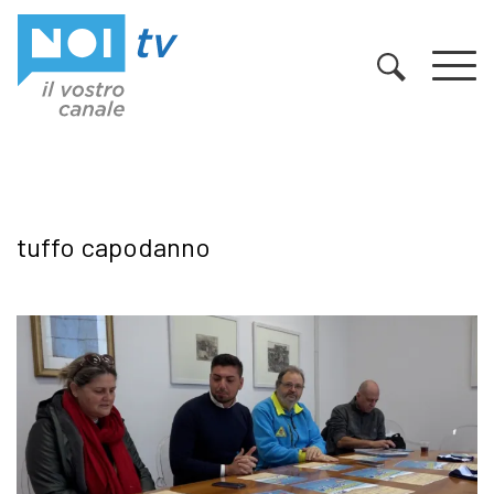
Vai al contenuto
tuffo capodanno