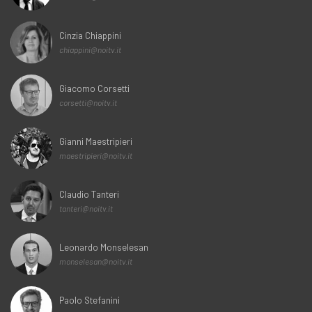
Cinzia Chiappini
chiappini@noitv.it
Giacomo Corsetti
corsetti@noitv.it
Gianni Maestripieri
maestripieri@noitv.it
Claudio Tanteri
tanteri@noitv.it
Leonardo Monselesan
monselesan@noitv.it
Paolo Stefanini