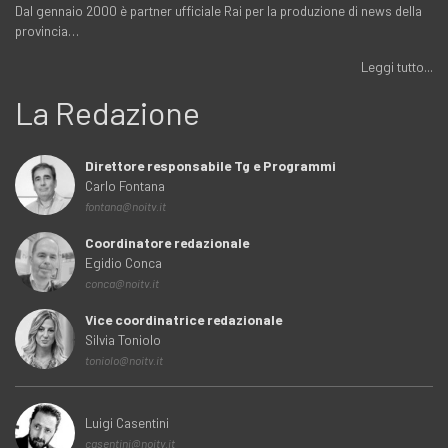
Dal gennaio 2000 è partner ufficiale Rai per la produzione di news della
provincia…
Leggi tutto...
La Redazione
Direttore responsabile Tg e Programmi
Carlo Fontana
fontana@noitv.it
Coordinatore redazionale
Egidio Conca
conca@noitv.it
Vice coordinatrice redazionale
Silvia Toniolo
toniolo@noitv.it
Luigi Casentini
casentini@noitv.it