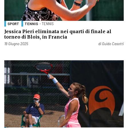
SPORT
TENNIS
- TENNIS
Jessica Pieri eliminata nei quarti di finale al
torneo di Blois, in Francia
Pubblicato il
19 Giugno 2025
di
Guido Casotti