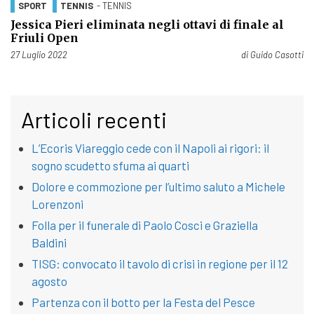
SPORT
TENNIS
- TENNIS
Jessica Pieri eliminata negli ottavi di finale al
Friuli Open
Pubblicato il
27 Luglio 2022
di
Guido Casotti
Articoli recenti
L’Ecoris Viareggio cede con il Napoli ai rigori: il
sogno scudetto sfuma ai quarti
Dolore e commozione per l’ultimo saluto a Michele
Lorenzoni
Folla per il funerale di Paolo Cosci e Graziella
Baldini
TISG: convocato il tavolo di crisi in regione per il 12
agosto
Partenza con il botto per la Festa del Pesce