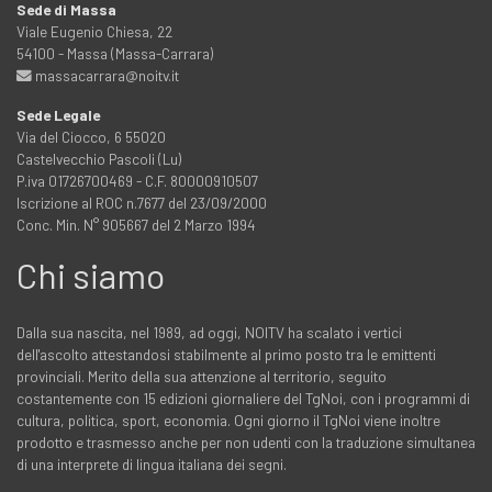
Sede di Massa
Viale Eugenio Chiesa, 22
54100 - Massa (Massa-Carrara)
massacarrara@noitv.it
Sede Legale
Via del Ciocco, 6 55020
Castelvecchio Pascoli (Lu)
P.iva 01726700469 - C.F. 80000910507
Iscrizione al ROC n.7677 del 23/09/2000
Conc. Min. N° 905667 del 2 Marzo 1994
Chi siamo
Dalla sua nascita, nel 1989, ad oggi, NOITV ha scalato i vertici
dell'ascolto attestandosi stabilmente al primo posto tra le emittenti
provinciali. Merito della sua attenzione al territorio, seguito
costantemente con 15 edizioni giornaliere del TgNoi, con i programmi di
cultura, politica, sport, economia. Ogni giorno il TgNoi viene inoltre
prodotto e trasmesso anche per non udenti con la traduzione simultanea
di una interprete di lingua italiana dei segni.