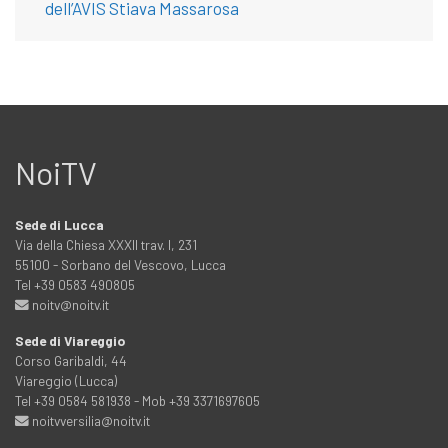
dell’AVIS Stiava Massarosa
NoiTV
Sede di Lucca
Via della Chiesa XXXII trav. I, 231
55100 - Sorbano del Vescovo, Lucca
Tel +39 0583 490805
noitv@noitv.it
Sede di Viareggio
Corso Garibaldi, 44
Viareggio (Lucca)
Tel +39 0584 581938 - Mob +39 3371697605
noitvversilia@noitv.it