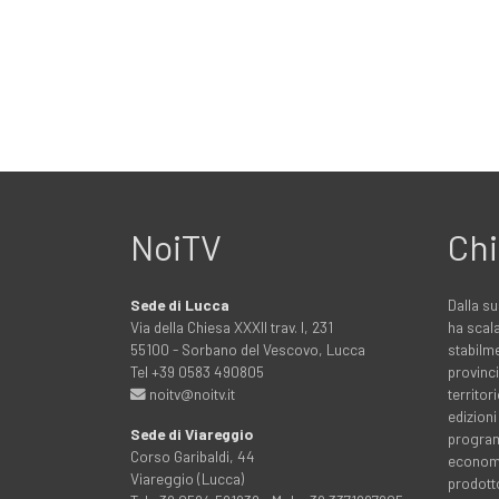
NoiTV
Chi
Sede di Lucca
Dalla su
Via della Chiesa XXXII trav. I, 231
ha scala
55100 - Sorbano del Vescovo, Lucca
stabilme
Tel +39 0583 490805
provinci
noitv@noitv.it
territo
edizioni
Sede di Viareggio
programm
Corso Garibaldi, 44
economia
Viareggio (Lucca)
prodott