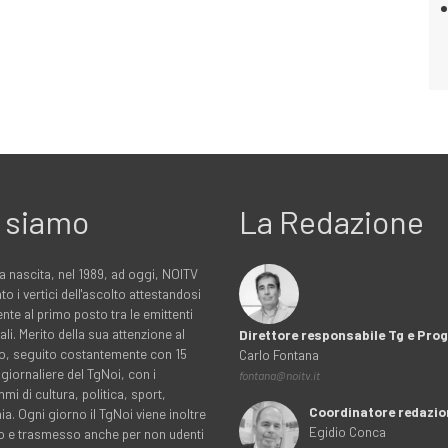
 siamo
La Redazione
a nascita, nel 1989, ad oggi, NOITV
to i vertici dell'ascolto attestandosi
nte al primo posto tra le emittenti
ali. Merito della sua attenzione al
Direttore responsabile Tg e Pr
rio, seguito costantemente con 15
Carlo Fontana
 giornaliere del TgNoi, con i
fontana@noitv.it
i di cultura, politica, sport,
Coordinatore redazio
. Ogni giorno il TgNoi viene inoltre
Egidio Conca
o e trasmesso anche per non udenti