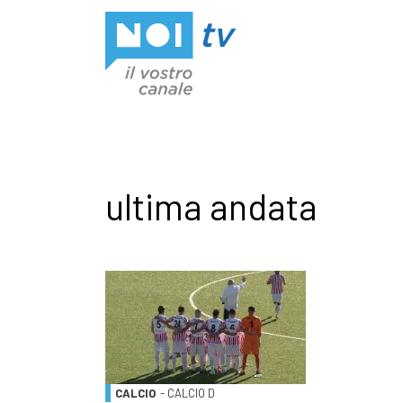
Vai al contenuto
ultima andata
CALCIO
- CALCIO D