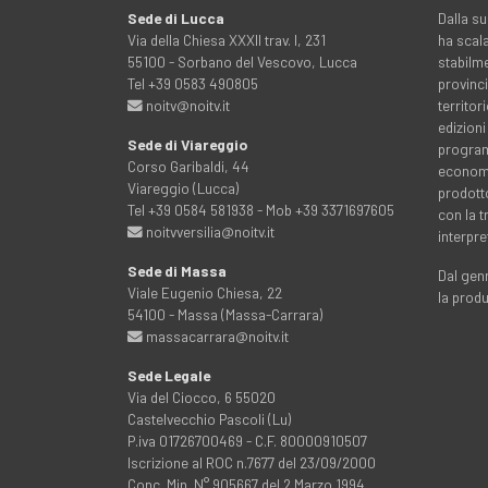
Sede di Lucca
Dalla su
Via della Chiesa XXXII trav. I, 231
ha scala
55100 - Sorbano del Vescovo, Lucca
stabilme
Tel +39 0583 490805
provinci
noitv@noitv.it
territo
edizioni
Sede di Viareggio
programm
Corso Garibaldi, 44
economia
Viareggio (Lucca)
prodott
Tel +39 0584 581938 - Mob +39 3371697605
con la 
noitvversilia@noitv.it
interpre
Sede di Massa
Dal genn
Viale Eugenio Chiesa, 22
la prod
54100 - Massa (Massa-Carrara)
massacarrara@noitv.it
Sede Legale
Via del Ciocco, 6 55020
Castelvecchio Pascoli (Lu)
P.iva 01726700469 - C.F. 80000910507
Iscrizione al ROC n.7677 del 23/09/2000
Conc. Min. N° 905667 del 2 Marzo 1994