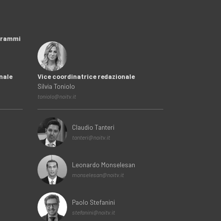
ogrammi
nale
Vice coordinatrice redazionale
Silvia Toniolo
toniolo@noitv.it
Claudio Tanteri
tanteri@noitv.it
Leonardo Monselesan
monselesan@noitv.it
Paolo Stefanini
stefanini@noitv.it