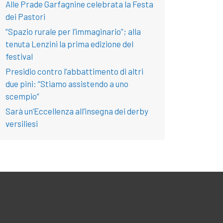
Alle Prade Garfagnine celebrata la Festa
dei Pastori
“Spazio rurale per l’immaginario”; alla
tenuta Lenzini la prima edizione del
festival
Presidio contro l’abbattimento di altri
due pini: “Stiamo assistendo a uno
scempio”
Sarà un’Eccellenza all’insegna dei derby
versiliesi