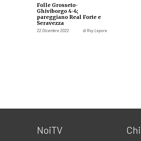
Folle Grosseto-
Ghiviborgo 4-4;
pareggiano Real Forte e
Seravezza
Pubblicato il
22 Dicembre 2022
di
Roy Lepore
NoiTV
Chi