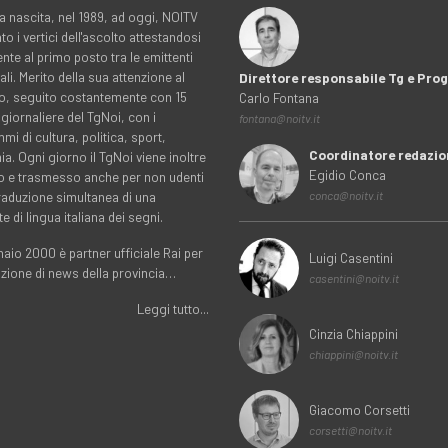
a nascita, nel 1989, ad oggi, NOITV
to i vertici dell'ascolto attestandosi
nte al primo posto tra le emittenti
ali. Merito della sua attenzione al
Direttore responsabile Tg e Pr
rio, seguito costantemente con 15
Carlo Fontana
 giornaliere del TgNoi, con i
fontana@noitv.it
i di cultura, politica, sport,
Coordinatore redazio
. Ogni giorno il TgNoi viene inoltre
Egidio Conca
o e trasmesso anche per non udenti
traduzione simultanea di una
conca@noitv.it
te di lingua italiana dei segni.
aio 2000 è partner ufficiale Rai per
Luigi Casentini
uzione di news della provincia…
casentini@noitv.it
Leggi tutto...
Cinzia Chiappini
chiappini@noitv.it
Giacomo Corsetti
corsetti@noitv.it