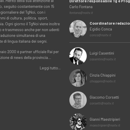
ali. Merito della sua attenzione al
Direttore responsabile Tg e Pr
rio, seguito costantemente con 15
Carlo Fontana
 giornaliere del TgNoi, con i
fontana@noitv.it
i di cultura, politica, sport,
Coordinatore redazio
. Ogni giorno il TgNoi viene inoltre
Egidio Conca
o e trasmesso anche per non udenti
traduzione simultanea di una
conca@noitv.it
te di lingua italiana dei segni.
aio 2000 è partner ufficiale Rai per
Luigi Casentini
uzione di news della provincia…
casentini@noitv.it
Leggi tutto...
Cinzia Chiappini
chiappini@noitv.it
Giacomo Corsetti
corsetti@noitv.it
Gianni Maestripieri
maestripieri@noitv.it