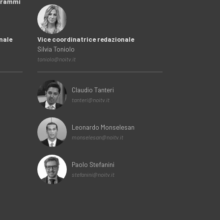
ogrammi
nale
Vice coordinatrice redazionale
Silvia Toniolo
toniolo@noitv.it
Claudio Tanteri
tanteri@noitv.it
Leonardo Monselesan
monselesan@noitv.it
Paolo Stefanini
stefanini@noitv.it