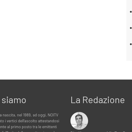
 siamo
La Redazione
a nascita, nel 1989, ad oggi, NOITV
to i vertici dell'ascolto attestandosi
nte al primo posto tra le emittenti