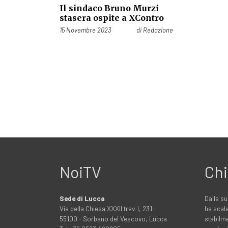
Il sindaco Bruno Murzi
stasera ospite a XContro
Pubblicato il
15 Novembre 2023
di
Redazione
NoiTV
Chi
Sede di Lucca
Dalla su
Via della Chiesa XXXII trav. I, 231
ha scala
55100 - Sorbano del Vescovo, Lucca
stabilme