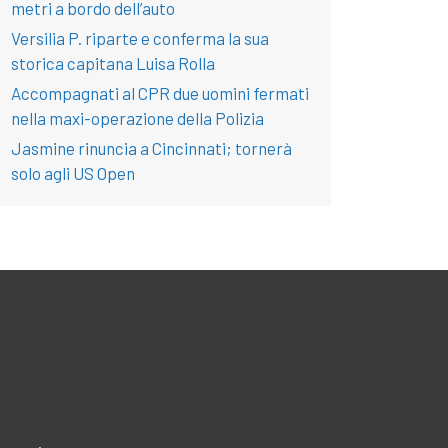
metri a bordo dell’auto
Versilia P. riparte e conferma la sua
storica capitana Luisa Rolla
Accompagnati al CPR due uomini fermati
nella maxi-operazione della Polizia
Jasmine rinuncia a Cincinnati; tornerà
solo agli US Open