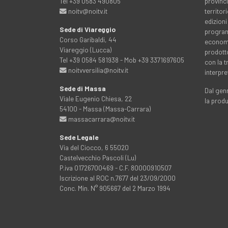
Tel +39 0583 490805
provinci
noitv@noitv.it
territo
edizioni
Sede di Viareggio
programm
Corso Garibaldi, 44
economia
Viareggio (Lucca)
prodott
Tel +39 0584 581938 - Mob +39 3371697605
con la 
noitvversilia@noitv.it
interpre
Sede di Massa
Dal genn
Viale Eugenio Chiesa, 22
la prod
54100 - Massa (Massa-Carrara)
massacarrara@noitv.it
Sede Legale
Via del Ciocco, 6 55020
Castelvecchio Pascoli (Lu)
P.iva 01726700469 - C.F. 80000910507
Iscrizione al ROC n.7677 del 23/09/2000
Conc. Min. N° 905667 del 2 Marzo 1994