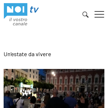
Vai al contenuto
Un’estate da vivere