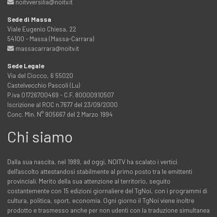
noitvversilia@noitv.it
Sede di Massa
Viale Eugenio Chiesa, 22
54100 - Massa (Massa-Carrara)
massacarrara@noitv.it
Sede Legale
Via del Ciocco, 6 55020
Castelvecchio Pascoli (Lu)
P.iva 01726700469 - C.F. 80000910507
Iscrizione al ROC n.7677 del 23/09/2000
Conc. Min. N° 905667 del 2 Marzo 1994
Chi siamo
Dalla sua nascita, nel 1989, ad oggi, NOITV ha scalato i vertici
dell'ascolto attestandosi stabilmente al primo posto tra le emittenti
provinciali. Merito della sua attenzione al territorio, seguito
costantemente con 15 edizioni giornaliere del TgNoi, con i programmi di
cultura, politica, sport, economia. Ogni giorno il TgNoi viene inoltre
prodotto e trasmesso anche per non udenti con la traduzione simultanea