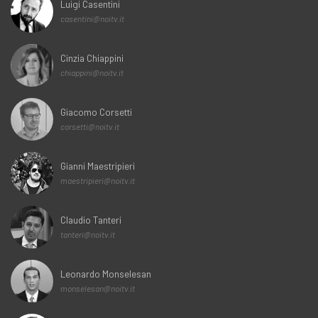
Luigi Casentini
casentini@noitv.it
Cinzia Chiappini
chiappini@noitv.it
Giacomo Corsetti
corsetti@noitv.it
Gianni Maestripieri
maestripieri@noitv.it
Claudio Tanteri
tanteri@noitv.it
Leonardo Monselesan
monselesan@noitv.it