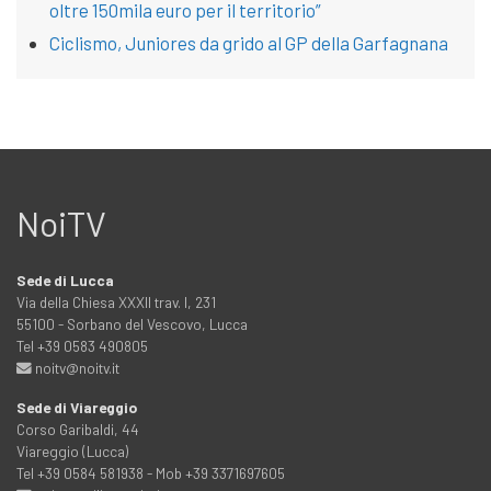
oltre 150mila euro per il territorio”
Ciclismo, Juniores da grido al GP della Garfagnana
NoiTV
Sede di Lucca
Via della Chiesa XXXII trav. I, 231
55100 - Sorbano del Vescovo, Lucca
Tel +39 0583 490805
noitv@noitv.it
Sede di Viareggio
Corso Garibaldi, 44
Viareggio (Lucca)
Tel +39 0584 581938 - Mob +39 3371697605