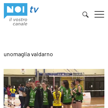
Vai al contenuto
unomaglia valdarno