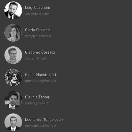
Luigi Casentini
casentini@noitv.it
Cinzia Chiappini
chiappini@noitv.it
Giacomo Corsetti
corsetti@noitv.it
Gianni Maestripieri
maestripieri@noitv.it
Claudio Tanteri
tanteri@noitv.it
Leonardo Monselesan
monselesan@noitv.it