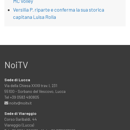
MC Volley
Versilia P. riparte e conferma la sua storica
capitana Luisa Rolla
NoiTV
Sede di Lucca
Via della Chiesa XXXII trav. I, 231
55100 - Sorbano del Vescovo, Lucca
Tel +39 0583 490805
noitv@noitv.it
Sede di Viareggio
Corso Garibaldi, 44
Viareggio (Lucca)