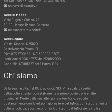
Tel +39 0584 581938 - Mob +39 3371697605
noitvversilia@noitv.it
Sede di Massa
Viale Eugenio Chiesa, 22
54100 - Massa (Massa-Carrara)
massacarrara@noitv.it
Sede Legale
Via del Ciocco, 6 55020
Castelvecchio Pascoli (Lu)
P.iva 01726700469 - C.F. 80000910507
Iscrizione al ROC n.7677 del 23/09/2000
Conc. Min. N° 905667 del 2 Marzo 1994
Chi siamo
Dalla sua nascita, nel 1989, ad oggi, NOITV ha scalato i vertici
dell'ascolto attestandosi stabilmente al primo posto tra le emittenti
provinciali. Merito della sua attenzione al territorio, seguito
costantemente con 15 edizioni giornaliere del TgNoi, con i programmi di
cultura, politica, sport, economia. Ogni giorno il TgNoi viene inoltre