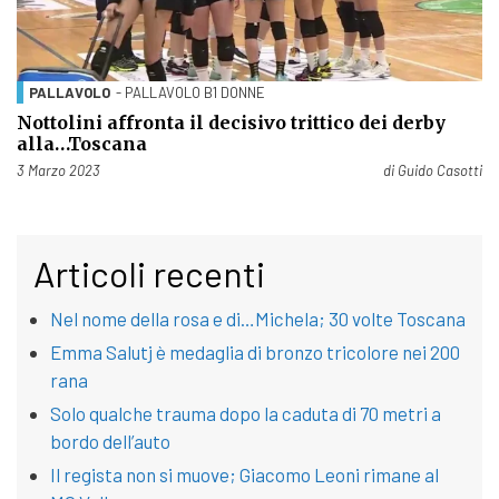
PALLAVOLO
- PALLAVOLO B1 DONNE
Nottolini affronta il decisivo trittico dei derby
alla…Toscana
Pubblicato il
3 Marzo 2023
di
Guido Casotti
Articoli recenti
Nel nome della rosa e di…Michela; 30 volte Toscana
Emma Salutj è medaglia di bronzo tricolore nei 200
rana
Solo qualche trauma dopo la caduta di 70 metri a
bordo dell’auto
Il regista non si muove; Giacomo Leoni rimane al