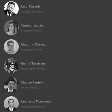
Luigi Casentini
casentini@noitv.it
Cinzia Chiappini
chiappini@noitv.it
Giacomo Corsetti
corsetti@noitv.it
Gianni Maestripieri
maestripieri@noitv.it
Claudio Tanteri
tanteri@noitv.it
Leonardo Monselesan
monselesan@noitv.it