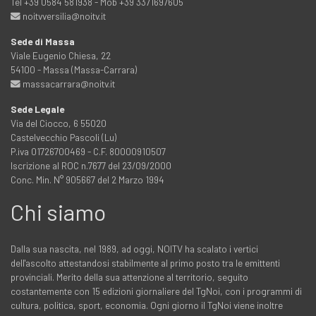
Tel +39 0584 581938 - Mob +39 3371697605
noitvversilia@noitv.it
Sede di Massa
Viale Eugenio Chiesa, 22
54100 - Massa (Massa-Carrara)
massacarrara@noitv.it
Sede Legale
Via del Ciocco, 6 55020
Castelvecchio Pascoli (Lu)
P.iva 01726700469 - C.F. 80000910507
Iscrizione al ROC n.7677 del 23/09/2000
Conc. Min. N° 905667 del 2 Marzo 1994
Chi siamo
Dalla sua nascita, nel 1989, ad oggi, NOITV ha scalato i vertici
dell'ascolto attestandosi stabilmente al primo posto tra le emittenti
provinciali. Merito della sua attenzione al territorio, seguito
costantemente con 15 edizioni giornaliere del TgNoi, con i programmi di
cultura, politica, sport, economia. Ogni giorno il TgNoi viene inoltre