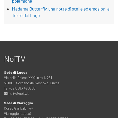
polemiche
Madama Butterfly, una notte di stelle ed emozioni a
Torre del Lago
NoiTV
Sede di Lucca
Via della Chiesa XXXII trav. I, 231
55100 - Sorbano del Vescovo, Lucca
Tel +39 0583 490805
noitv@noitv.it
Sede di Viareggio
Corso Garibaldi, 44
Viareggio (Lucca)