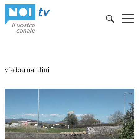
Vai al contenuto
via bernardini