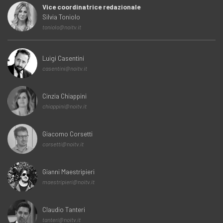
Vice coordinatrice redazionale
Silvia Toniolo
toniolo@noitv.it
Luigi Casentini
casentini@noitv.it
Cinzia Chiappini
chiappini@noitv.it
Giacomo Corsetti
corsetti@noitv.it
Gianni Maestripieri
maestripieri@noitv.it
Claudio Tanteri
tanteri@noitv.it