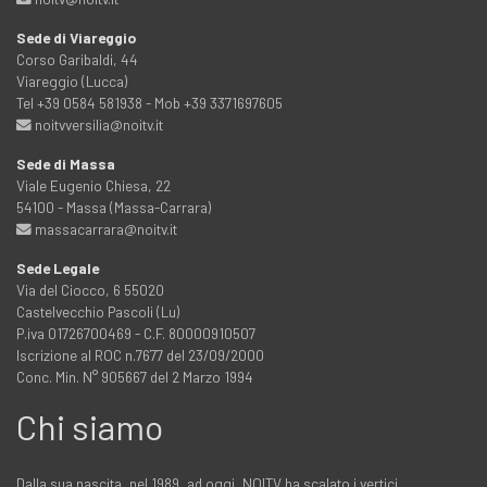
Sede di Viareggio
Corso Garibaldi, 44
Viareggio (Lucca)
Tel +39 0584 581938 - Mob +39 3371697605
noitvversilia@noitv.it
Sede di Massa
Viale Eugenio Chiesa, 22
54100 - Massa (Massa-Carrara)
massacarrara@noitv.it
Sede Legale
Via del Ciocco, 6 55020
Castelvecchio Pascoli (Lu)
P.iva 01726700469 - C.F. 80000910507
Iscrizione al ROC n.7677 del 23/09/2000
Conc. Min. N° 905667 del 2 Marzo 1994
Chi siamo
Dalla sua nascita, nel 1989, ad oggi, NOITV ha scalato i vertici