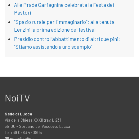
Alle Prade Garfagnine celebrata la Festa dei
Pastori
“Spazio rurale per l’immaginario”; alla tenuta
Lenzini la prima edizione del festival
Presidio contro l’abbattimento di altri due pini:
“Stiamo assistendo a uno scempio”
NoiTV
Sede di Lucca
Via della Chiesa XXXII trav. I, 231
55100 - Sorbano del Vescovo, Lucca
Tel +39 0583 490805
noitv@noitv.it