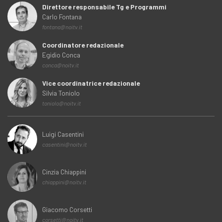
Direttore responsabile Tg e Programmi
Carlo Fontana
fontana@noitv.it
Coordinatore redazionale
Egidio Conca
conca@noitv.it
Vice coordinatrice redazionale
Silvia Toniolo
toniolo@noitv.it
Luigi Casentini
casentini@noitv.it
Cinzia Chiappini
chiappini@noitv.it
Giacomo Corsetti
corsetti@noitv.it