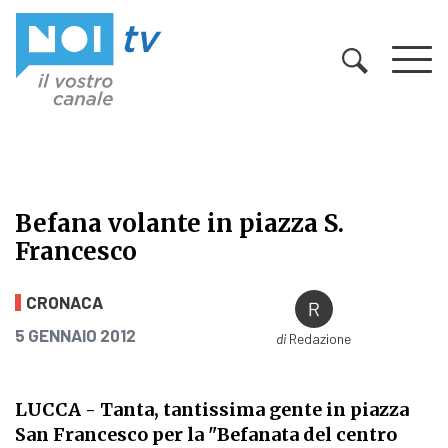
Vai al contenuto
Befana volante in piazza S.
Francesco
Befana volante in piazza S. Frances
CRONACA
PUBBLICATO IL
5 GENNAIO 2012
di
Redazione
LUCCA - Tanta, tantissima gente in piazza
San Francesco per la "Befanata del centro