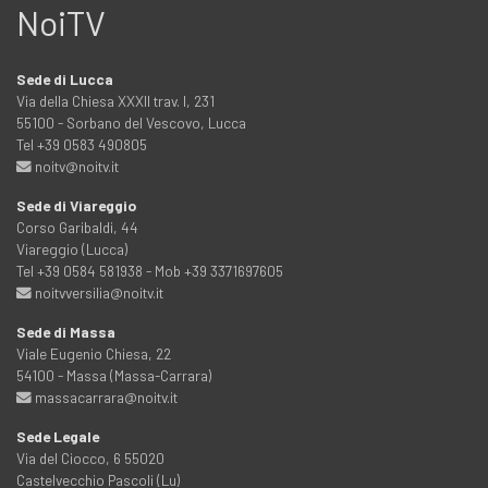
NoiTV
Sede di Lucca
Via della Chiesa XXXII trav. I, 231
55100 - Sorbano del Vescovo, Lucca
Tel +39 0583 490805
noitv@noitv.it
Sede di Viareggio
Corso Garibaldi, 44
Viareggio (Lucca)
Tel +39 0584 581938 - Mob +39 3371697605
noitvversilia@noitv.it
Sede di Massa
Viale Eugenio Chiesa, 22
54100 - Massa (Massa-Carrara)
massacarrara@noitv.it
Sede Legale
Via del Ciocco, 6 55020
Castelvecchio Pascoli (Lu)