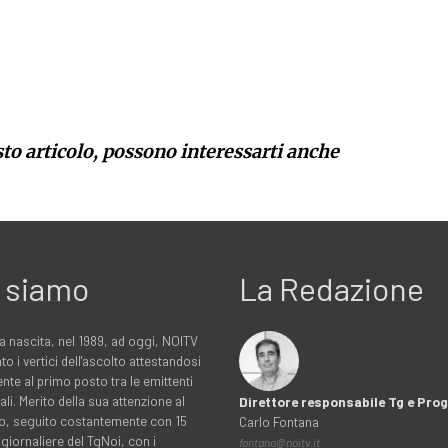
sto articolo, possono interessarti anche
 siamo
La Redazione
a nascita, nel 1989, ad oggi, NOITV
to i vertici dell'ascolto attestandosi
nte al primo posto tra le emittenti
ali. Merito della sua attenzione al
Direttore responsabile Tg e Pr
rio, seguito costantemente con 15
Carlo Fontana
 giornaliere del TgNoi, con i
fontana@noitv.it