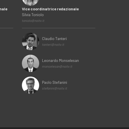
nale
Vice coordinatrice redazionale
Silvia Toniolo
toniolo@noitv.it
Claudio Tanteri
tanteri@noitv.it
Leonardo Monselesan
monselesan@noitv.it
Paolo Stefanini
stefanini@noitv.it