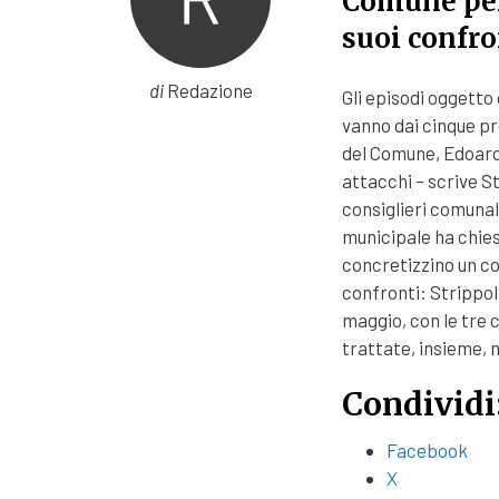
Comune per
suoi confro
di
Redazione
Gli episodi oggetto 
vanno dai cinque pr
del Comune, Edoardo
attacchi – scrive St
consiglieri comunal
municipale ha chiest
concretizzino un c
confronti: Strippoli
maggio, con le tre c
trattate, insieme, 
Condividi
Facebook
X