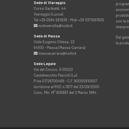
Sede di Viareggio
programm
Corso Garibaldi, 44
economia
Viareggio (Lucca)
prodott
Tel +39 0584 581938 - Mob +39 3371697605
con la 
noitvversilia@noitv.it
interpre
Sede di Massa
Dal genn
Viale Eugenio Chiesa, 22
la prod
54100 - Massa (Massa-Carrara)
massacarrara@noitv.it
Sede Legale
Via del Ciocco, 6 55020
Castelvecchio Pascoli (Lu)
P.iva 01726700469 - C.F. 80000910507
Iscrizione al ROC n.7677 del 23/09/2000
Conc. Min. N° 905667 del 2 Marzo 1994