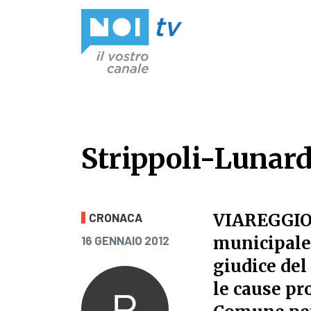
Vai al contenuto
Strippoli-Lunardi
Strippoli-Lunardi
VIAREGGIO 
CRONACA
PUBBLICATO IL
municipale 
16 GENNAIO 2012
giudice del
le cause pr