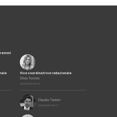
ogrammi
nale
Vice coordinatrice redazionale
Silvia Toniolo
toniolo@noitv.it
Claudio Tanteri
tanteri@noitv.it