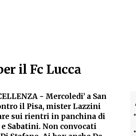
per il Fc Lucca
per il Fc Lucca
ELLENZA - Mercoledi’ a San
ontro il Pisa, mister Lazzini
are sui rientri in panchina di
e Sabatini. Non convocati