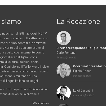
 siamo
La Redazione
a nascita, nel 1989, ad oggi, NOITV
to i vertici dell'ascolto attestandosi
nte al primo posto tra le emittenti
ali. Merito della sua attenzione al
Direttore responsabile Tg e Pr
rio, seguito costantemente con 15
Carlo Fontana
 giornaliere del TgNoi, con i
fontana@noitv.it
i di cultura, politica, sport,
Coordinatore redazio
. Ogni giorno il TgNoi viene inoltre
Egidio Conca
o e trasmesso anche per non udenti
traduzione simultanea di una
conca@noitv.it
te di lingua italiana dei segni.
aio 2000 è partner ufficiale Rai per
Luigi Casentini
uzione di news della provincia…
casentini@noitv.it
Leggi tutto...