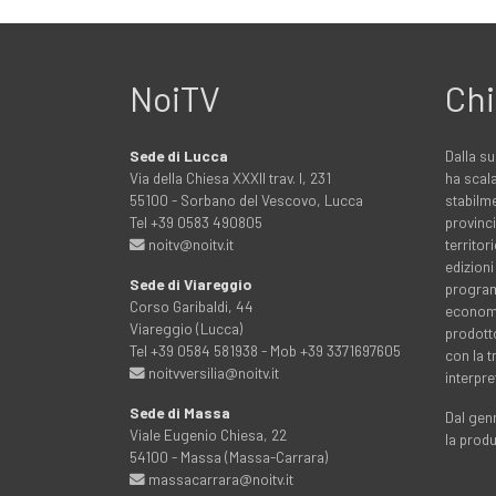
NoiTV
Chi
Sede di Lucca
Dalla su
Via della Chiesa XXXII trav. I, 231
ha scala
55100 - Sorbano del Vescovo, Lucca
stabilme
Tel +39 0583 490805
provinci
noitv@noitv.it
territo
edizioni
Sede di Viareggio
programm
Corso Garibaldi, 44
economia
Viareggio (Lucca)
prodott
Tel +39 0584 581938 - Mob +39 3371697605
con la 
noitvversilia@noitv.it
interpre
Sede di Massa
Dal genn
Viale Eugenio Chiesa, 22
la prod
54100 - Massa (Massa-Carrara)
massacarrara@noitv.it