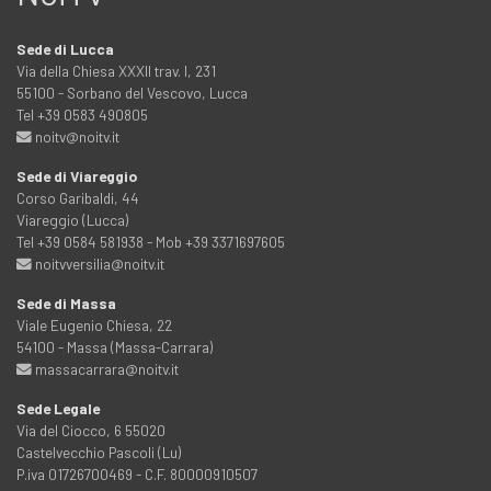
Sede di Lucca
Via della Chiesa XXXII trav. I, 231
55100 - Sorbano del Vescovo, Lucca
Tel +39 0583 490805
noitv@noitv.it
Sede di Viareggio
Corso Garibaldi, 44
Viareggio (Lucca)
Tel +39 0584 581938 - Mob +39 3371697605
noitvversilia@noitv.it
Sede di Massa
Viale Eugenio Chiesa, 22
54100 - Massa (Massa-Carrara)
massacarrara@noitv.it
Sede Legale
Via del Ciocco, 6 55020
Castelvecchio Pascoli (Lu)
P.iva 01726700469 - C.F. 80000910507