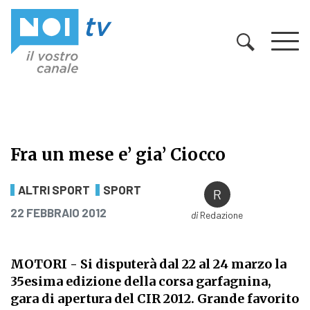
Vai al contenuto
Fra un mese e’ gia’ Ciocco
Fra un mese e’ gia’ Ciocco
ALTRI SPORT
SPORT
PUBBLICATO IL
22 FEBBRAIO 2012
di
Redazione
MOTORI - Si disputerà dal 22 al 24 marzo la
35esima edizione della corsa garfagnina,
gara di apertura del CIR 2012. Grande favorito