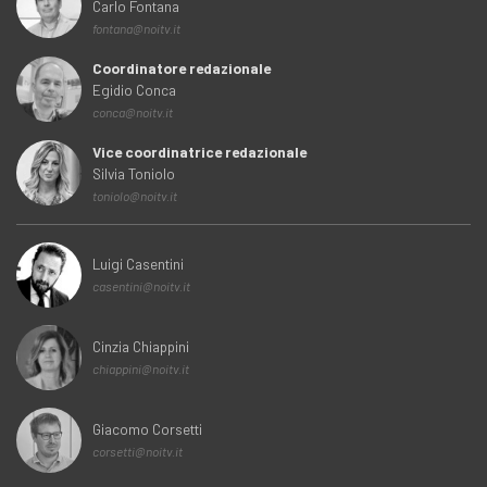
Carlo Fontana
fontana@noitv.it
Coordinatore redazionale
Egidio Conca
conca@noitv.it
Vice coordinatrice redazionale
Silvia Toniolo
toniolo@noitv.it
Luigi Casentini
casentini@noitv.it
Cinzia Chiappini
chiappini@noitv.it
Giacomo Corsetti
corsetti@noitv.it