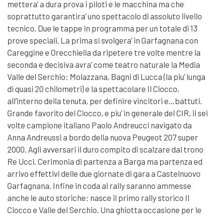
mettera’ a dura prova i piloti e le macchina ma che
soprattutto garantira’ uno spettacolo di assoluto livello
tecnico. Due le tappe in programma per un totale di 13
prove speciali. La prima si svolgera’ in Garfagnana con
Careggine e Orecchiella da ripetere tre volte mentre la
seconda e decisiva avra’ come teatro naturale la Media
Valle del Serchio: Molazzana, Bagni di Lucca (la piu’ lunga
di quasi 20 chilometri) e la spettacolare Il Ciocco,
all’interno della tenuta, per definire vincitori e…battuti.
Grande favorito del Ciocco, e piu’ in generale del CIR, il sei
volte campione italiano Paolo Andreucci navigato da
Anna Andreussi a bordo della nuova Peugeot 207 super
2000. Agli avversari il duro compito di scalzare dal trono
Re Ucci. Cerimonia di partenza a Barga ma partenza ed
arrivo effettivi delle due giornate di gara a Castelnuovo
Garfagnana. Infine in coda al rally saranno ammesse
anche le auto storiche: nasce il primo rally storico Il
Ciocco e Valle del Serchio. Una ghiotta occasione per le