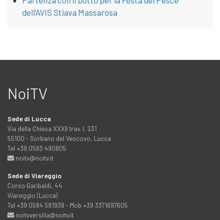
Partenza con il botto per la Festa del Pesce
dell’AVIS Stiava Massarosa
NoiTV
Sede di Lucca
Via della Chiesa XXXII trav. I, 231
55100 - Sorbano del Vescovo, Lucca
Tel +39 0583 490805
noitv@noitv.it
Sede di Viareggio
Corso Garibaldi, 44
Viareggio (Lucca)
Tel +39 0584 581938 - Mob +39 3371697605
noitvversilia@noitv.it