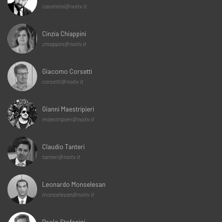
casentini@noitv.it
Cinzia Chiappini
chiappini@noitv.it
Giacomo Corsetti
corsetti@noitv.it
Gianni Maestripieri
maestripieri@noitv.it
Claudio Tanteri
tanteri@noitv.it
Leonardo Monselesan
monselesan@noitv.it
Paolo Stefanini