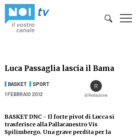
Vai al contenuto
Luca Passaglia lascia il Bama
Luca Passaglia lascia il Bama
BASKET
SPORT
PUBBLICATO IL
1 FEBBRAIO 2012
di
Redazione
BASKET DNC - Il forte pivot di Lucca si
trasferisce alla Pallacanestro Vis
Spilimbergo. Una grave perdita per la