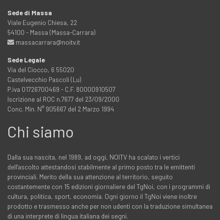
Sede di Massa
Viale Eugenio Chiesa, 22
54100 - Massa (Massa-Carrara)
massacarrara@noitv.it
Sede Legale
Via del Ciocco, 6 55020
Castelvecchio Pascoli (Lu)
P.iva 01726700469 - C.F. 80000910507
Iscrizione al ROC n.7677 del 23/09/2000
Conc. Min. N° 905667 del 2 Marzo 1994
Chi siamo
Dalla sua nascita, nel 1989, ad oggi, NOITV ha scalato i vertici
dell'ascolto attestandosi stabilmente al primo posto tra le emittenti
provinciali. Merito della sua attenzione al territorio, seguito
costantemente con 15 edizioni giornaliere del TgNoi, con i programmi di
cultura, politica, sport, economia. Ogni giorno il TgNoi viene inoltre
prodotto e trasmesso anche per non udenti con la traduzione simultanea
di una interprete di lingua italiana dei segni.