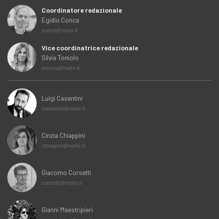
Coordinatore redazionale
Egidio Conca
conca@noitv.it
Vice coordinatrice redazionale
Silvia Toniolo
toniolo@noitv.it
Luigi Casentini
casentini@noitv.it
Cinzia Chiappini
chiappini@noitv.it
Giacomo Corsetti
corsetti@noitv.it
Gianni Maestripieri