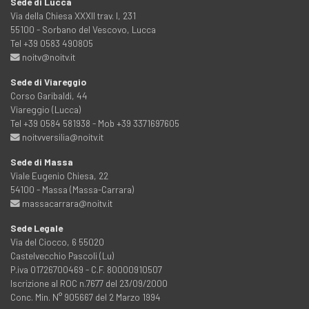
Sede di Lucca
Via della Chiesa XXXII trav. I, 231
55100 - Sorbano del Vescovo, Lucca
Tel +39 0583 490805
noitv@noitv.it
Sede di Viareggio
Corso Garibaldi, 44
Viareggio (Lucca)
Tel +39 0584 581938 - Mob +39 3371697605
noitvversilia@noitv.it
Sede di Massa
Viale Eugenio Chiesa, 22
54100 - Massa (Massa-Carrara)
massacarrara@noitv.it
Sede Legale
Via del Ciocco, 6 55020
Castelvecchio Pascoli (Lu)
P.iva 01726700469 - C.F. 80000910507
Iscrizione al ROC n.7677 del 23/09/2000
Conc. Min. N° 905667 del 2 Marzo 1994