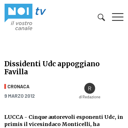
Vai al contenuto
Dissidenti Udc appoggiano
Favilla
Dissidenti Udc appoggiano Favilla
CRONACA
PUBBLICATO IL
9 MARZO 2012
di
Redazione
LUCCA - Cinque autorevoli esponenti Udc, in
primis il vicesindaco Monticelli, ha