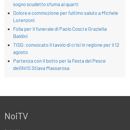
sogno scudetto sfuma ai quarti
Dolore e commozione per l’ultimo saluto a Michele
Lorenzoni
Folla per il funerale di Paolo Cosci e Graziella
Baldini
TISG: convocato il tavolo di crisi in regione per il 12
agosto
Partenza con il botto per la Festa del Pesce
dell’AVIS Stiava Massarosa
NoiTV