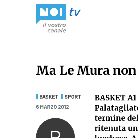
Vai al contenuto
Ma Le Mura non 
Ma Le Mura non 
BASKET A1 -
BASKET
SPORT
PUBBLICATO IL
Palatagliat
6 MARZO 2012
termine del
ritenuta un