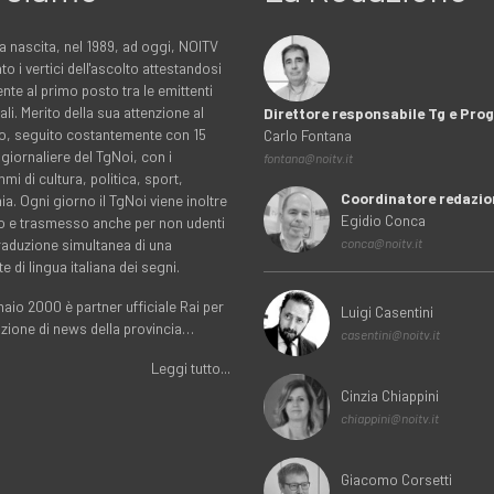
a nascita, nel 1989, ad oggi, NOITV
to i vertici dell'ascolto attestandosi
nte al primo posto tra le emittenti
ali. Merito della sua attenzione al
Direttore responsabile Tg e Pr
rio, seguito costantemente con 15
Carlo Fontana
 giornaliere del TgNoi, con i
fontana@noitv.it
i di cultura, politica, sport,
Coordinatore redazio
. Ogni giorno il TgNoi viene inoltre
Egidio Conca
o e trasmesso anche per non udenti
traduzione simultanea di una
conca@noitv.it
te di lingua italiana dei segni.
aio 2000 è partner ufficiale Rai per
Luigi Casentini
uzione di news della provincia…
casentini@noitv.it
Leggi tutto...
Cinzia Chiappini
chiappini@noitv.it
Giacomo Corsetti