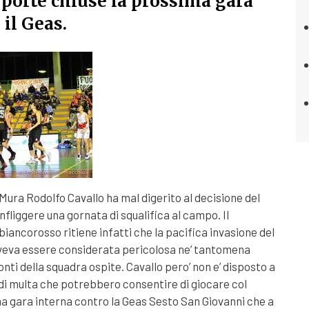
 porte chiuse la prossima gara
 il Geas.
 Mura Rodolfo Cavallo ha mal digerito al decisione del
infliggere una gornata di squalifica al campo. Il
iancorosso ritiene infatti che la pacifica invasione del
oveva essere considerata pericolosa ne’ tantomena
nti della squadra ospite. Cavallo pero’ non e’ disposto a
di multa che potrebbero consentire di giocare col
a gara interna contro la Geas Sesto San Giovanni che a