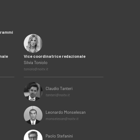
ogrammi
nale
Vice coordinatrice redazionale
Silvia Toniolo
toniolo@noitv.it
Claudio Tanteri
tanteri@noitv.it
Leonardo Monselesan
monselesan@noitv.it
Paolo Stefanini