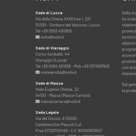
Sede di Lucca
Dalla su
Via della Chiesa XXXII trav. I, 231
ha scala
55100 - Sorbano del Vescovo, Lucca
stabilme
Tel +39 0583 490805
provinci
noitv@noitv.it
territo
edizioni
Sede di Viareggio
programm
Corso Garibaldi, 44
economia
Viareggio (Lucca)
prodott
Tel +39 0584 581938 - Mob +39 3371697605
con la 
noitvversilia@noitv.it
interpre
Sede di Massa
Dal genn
Viale Eugenio Chiesa, 22
la prod
54100 - Massa (Massa-Carrara)
massacarrara@noitv.it
Sede Legale
Via del Ciocco, 6 55020
Castelvecchio Pascoli (Lu)
P.iva 01726700469 - C.F. 80000910507