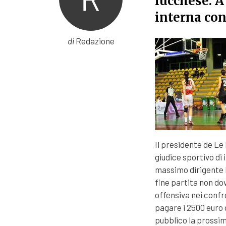
lucchese. A
interna con
di
Redazione
Il presidente de Le
giudice sportivo di 
massimo dirigente b
fine partita non d
offensiva nei confro
pagare i 2500 euro 
pubblico la prossim