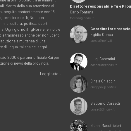
ali. Merito della sua attenzione al
Direttore responsabile Tg e Pr
rio, seguito costantemente con 15
Carlo Fontana
 giornaliere del TgNoi, con i
fontana@noitv.it
i di cultura, politica, sport,
Coordinatore redazio
. Ogni giorno il TgNoi viene inoltre
Egidio Conca
o e trasmesso anche per non udenti
traduzione simultanea di una
conca@noitv.it
te di lingua italiana dei segni.
aio 2000 è partner ufficiale Rai per
Luigi Casentini
uzione di news della provincia…
casentini@noitv.it
Leggi tutto...
Cinzia Chiappini
chiappini@noitv.it
Giacomo Corsetti
corsetti@noitv.it
Gianni Maestripieri