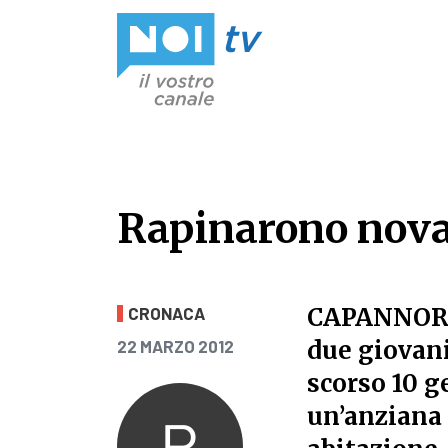
Vai al contenuto
Rapinarono novan
Rapinarono novan
CAPANNORI 
CRONACA
PUBBLICATO IL
due giovani
22 MARZO 2012
scorso 10 
un’anziana 