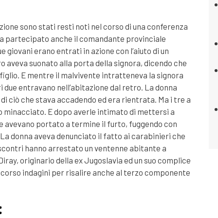
azione sono stati resti noti nel corso di una conferenza
ha partecipato anche il comandante provinciale
e giovani erano entrati in azione con l’aiuto di un
ro aveva suonato alla porta della signora, dicendo che
figlio. E mentre il malvivente intratteneva la signora
ltri due entravano nell’abitazione dal retro. La donna
 di ciò che stava accadendo ed era rientrata. Ma i tre a
o minacciato. E dopo averle intimato di mettersi a
e avevano portato a termine il furto, fuggendo con
. La donna aveva denunciato il fatto ai carabinieri che
iscontri hanno arrestato un ventenne abitante a
iray, originario della ex Jugoslavia ed un suo complice
corso indagini per risalire anche al terzo componente
: