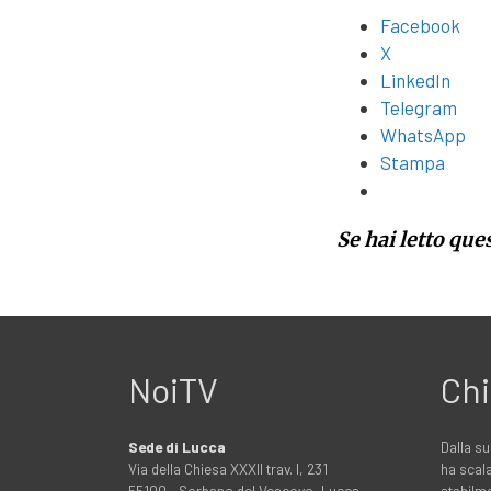
Facebook
X
LinkedIn
Telegram
WhatsApp
Stampa
Se hai letto que
NoiTV
Chi
Sede di Lucca
Dalla su
Via della Chiesa XXXII trav. I, 231
ha scala
55100 - Sorbano del Vescovo, Lucca
stabilme