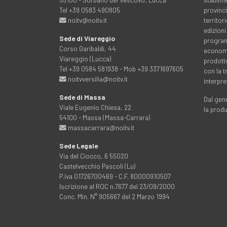
Tel +39 0583 490805
provinci
noitv@noitv.it
territo
edizioni
Sede di Viareggio
programm
Corso Garibaldi, 44
economia
Viareggio (Lucca)
prodott
Tel +39 0584 581938 - Mob +39 3371697605
con la 
noitvversilia@noitv.it
interpre
Sede di Massa
Dal genn
Viale Eugenio Chiesa, 22
la prod
54100 - Massa (Massa-Carrara)
massacarrara@noitv.it
Sede Legale
Via del Ciocco, 6 55020
Castelvecchio Pascoli (Lu)
P.iva 01726700469 - C.F. 80000910507
Iscrizione al ROC n.7677 del 23/09/2000
Conc. Min. N° 905667 del 2 Marzo 1994