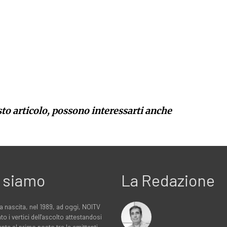
sto articolo, possono interessarti anche
 siamo
La Redazione
a nascita, nel 1989, ad oggi, NOITV
to i vertici dell'ascolto attestandosi
nte al primo posto tra le emittenti