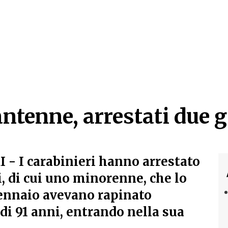
tenne, arrestati due g
tenne, arrestati due g
- I carabinieri hanno arrestato
, di cui uno minorenne, che lo
gennaio avevano rapinato
di 91 anni, entrando nella sua