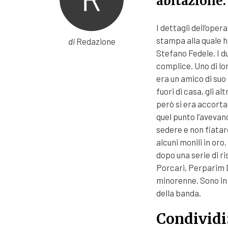
abitazione.
I dettagli dell’oper
stampa alla quale 
di
Redazione
Stefano Fedele. I du
complice. Uno di lo
era un amico di suo 
fuori di casa, gli a
però si era accorta
quel punto l’avevan
sedere e non fiatar
alcuni monili in oro
dopo una serie di r
Porcari, Perparim D
minorenne. Sono in 
della banda.
Condividi