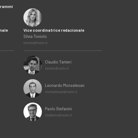
ogrammi
nale
Vice coordinatrice redazionale
Silvia Toniolo
toniolo@noitv.it
Claudio Tanteri
tanteri@noitv.it
Leonardo Monselesan
monselesan@noitv.it
Paolo Stefanini
stefanini@noitv.it