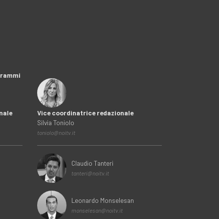
ogrammi
nale
Vice coordinatrice redazionale
Silvia Toniolo
toniolo@noitv.it
Claudio Tanteri
tanteri@noitv.it
Leonardo Monselesan
monselesan@noitv.it