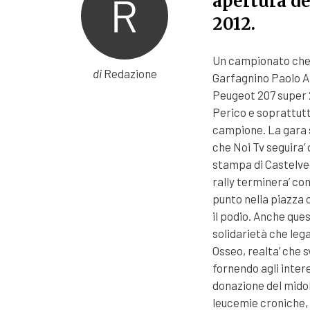
apertura de
2012.
Un campionato che v
di
Redazione
Garfagnino Paolo An
Peugeot 207 super 2
Perico e soprattutt
campione. La gara s
che Noi Tv seguira’
stampa di Castelvecc
rally terminera’ co
punto nella piazza 
il podio. Anche ques
solidarietà che leg
Osseo, realta’ che 
fornendo agli intere
donazione del midol
leucemie croniche, l