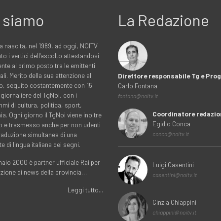
 siamo
La Redazione
a nascita, nel 1989, ad oggi, NOITV
to i vertici dell'ascolto attestandosi
nte al primo posto tra le emittenti
ali. Merito della sua attenzione al
Direttore responsabile Tg e Pr
rio, seguito costantemente con 15
Carlo Fontana
 giornaliere del TgNoi, con i
fontana@noitv.it
i di cultura, politica, sport,
Coordinatore redazio
. Ogni giorno il TgNoi viene inoltre
Egidio Conca
o e trasmesso anche per non udenti
traduzione simultanea di una
conca@noitv.it
te di lingua italiana dei segni.
aio 2000 è partner ufficiale Rai per
Luigi Casentini
uzione di news della provincia…
casentini@noitv.it
Leggi tutto...
Cinzia Chiappini
chiappini@noitv.it