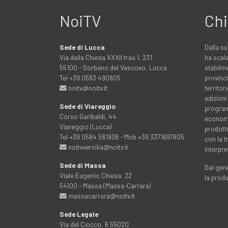
NoiTV
Chi
Sede di Lucca
Dalla su
Via della Chiesa XXXII trav. I, 231
ha scala
55100 - Sorbano del Vescovo, Lucca
stabilme
Tel +39 0583 490805
provinci
noitv@noitv.it
territo
edizioni
Sede di Viareggio
programm
Corso Garibaldi, 44
economia
Viareggio (Lucca)
prodott
Tel +39 0584 581938 - Mob +39 3371697605
con la 
noitvversilia@noitv.it
interpre
Sede di Massa
Dal genn
Viale Eugenio Chiesa, 22
la prod
54100 - Massa (Massa-Carrara)
massacarrara@noitv.it
Sede Legale
Via del Ciocco, 6 55020