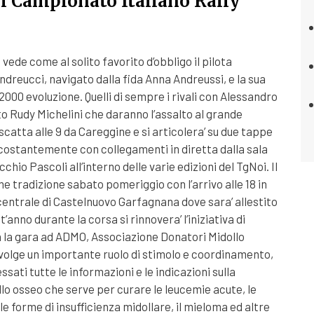
l Campionato Italiano Rally
ede come al solito favorito d’obbligo il pilota
dreucci, navigato dalla fida Anna Andreussi, e la sua
000 evoluzione. Quelli di sempre i rivali con Alessandro
o Rudy Michelini che daranno l’assalto al grande
catta alle 9 da Careggine e si articolera’ su due tappe
 costantemente con collegamenti in diretta dalla sala
hio Pascoli all’interno delle varie edizioni del TgNoi. Il
me tradizione sabato pomeriggio con l’arrivo alle 18 in
centrale di Castelnuovo Garfagnana dove sara’ allestito
t’anno durante la corsa si rinnovera’ l’iniziativa di
a la gara ad ADMO, Associazione Donatori Midollo
svolge un importante ruolo di stimolo e coordinamento,
ssati tutte le informazioni e le indicazioni sulla
lo osseo che serve per curare le leucemie acute, le
e forme di insufficienza midollare, il mieloma ed altre