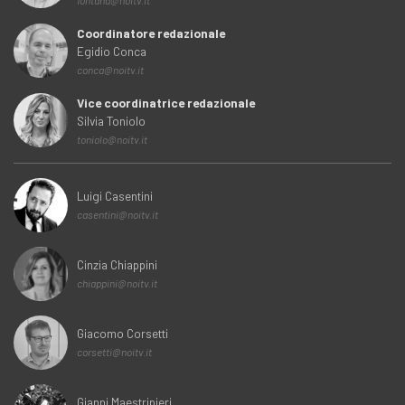
fontana@noitv.it
Coordinatore redazionale
Egidio Conca
conca@noitv.it
Vice coordinatrice redazionale
Silvia Toniolo
toniolo@noitv.it
Luigi Casentini
casentini@noitv.it
Cinzia Chiappini
chiappini@noitv.it
Giacomo Corsetti
corsetti@noitv.it
Gianni Maestripieri