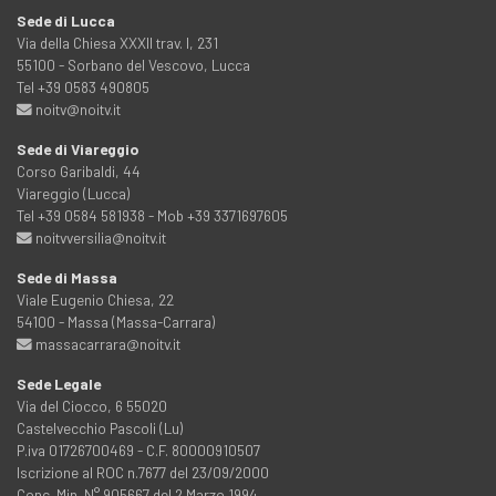
Sede di Lucca
Via della Chiesa XXXII trav. I, 231
55100 - Sorbano del Vescovo, Lucca
Tel +39 0583 490805
noitv@noitv.it
Sede di Viareggio
Corso Garibaldi, 44
Viareggio (Lucca)
Tel +39 0584 581938 - Mob +39 3371697605
noitvversilia@noitv.it
Sede di Massa
Viale Eugenio Chiesa, 22
54100 - Massa (Massa-Carrara)
massacarrara@noitv.it
Sede Legale
Via del Ciocco, 6 55020
Castelvecchio Pascoli (Lu)
P.iva 01726700469 - C.F. 80000910507
Iscrizione al ROC n.7677 del 23/09/2000
Conc. Min. N° 905667 del 2 Marzo 1994