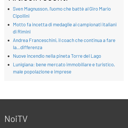
Sven Magnusson, l’uomo che battè al Giro Mario
Cipollini
Motto fa incetta di medaglie ai campionati italiani
di Rimini
Andrea Franceschini, il coach che continua a fare
la…differenza
Nuove incendio nella pineta Torre del Lago
Lunigiana: bene mercato immobiliare e turistico,
male popolazione e imprese
NoiTV