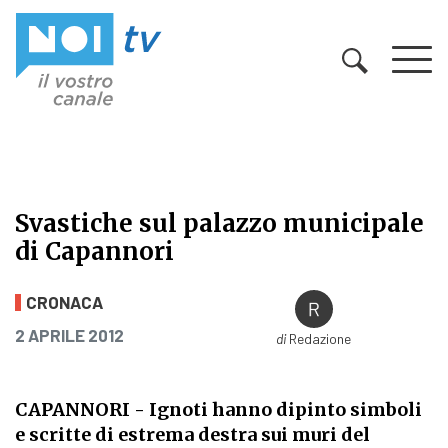
Vai al contenuto
Svastiche sul palazzo municipale
di Capannori
Svastiche sul palazzo municipale d
CRONACA
PUBBLICATO IL
2 APRILE 2012
di
Redazione
CAPANNORI - Ignoti hanno dipinto simboli
e scritte di estrema destra sui muri del