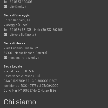
Tel +39 0583 490805
noitv@noitv.it
Sede di Viareggio
Corso Garibaldi, 44
Viareggio (Lucca)
Tel +39 0584 581938 - Mob +39 3371697605
noitvversilia@noitv.it
Sede di Massa
Viale Eugenio Chiesa, 22
54100 - Massa (Massa-Carrara)
massacarrara@noitv.it
Sede Legale
Via del Ciocco, 6 55020
Castelvecchio Pascoli (Lu)
P.iva 01726700469 - C.F. 80000910507
Iscrizione al ROC n.7677 del 23/09/2000
Conc. Min. N° 905667 del 2 Marzo 1994
Chi siamo