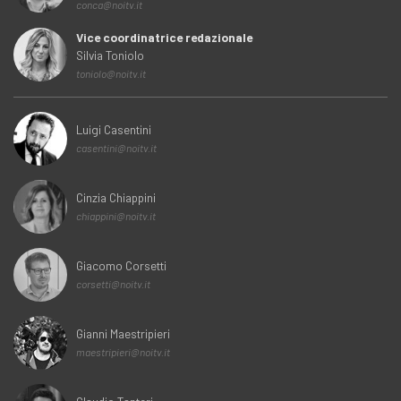
conca@noitv.it
Vice coordinatrice redazionale
Silvia Toniolo
toniolo@noitv.it
Luigi Casentini
casentini@noitv.it
Cinzia Chiappini
chiappini@noitv.it
Giacomo Corsetti
corsetti@noitv.it
Gianni Maestripieri
maestripieri@noitv.it