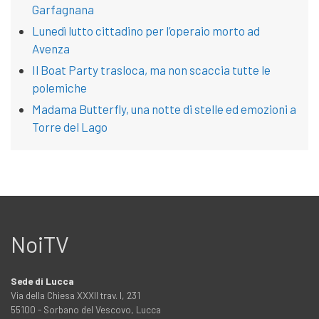
Garfagnana
Lunedì lutto cittadino per l’operaio morto ad
Avenza
Il Boat Party trasloca, ma non scaccia tutte le
polemiche
Madama Butterfly, una notte di stelle ed emozioni a
Torre del Lago
NoiTV
Sede di Lucca
Via della Chiesa XXXII trav. I, 231
55100 - Sorbano del Vescovo, Lucca