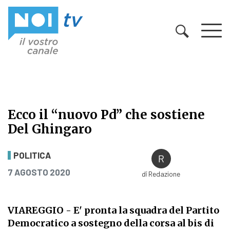
Vai al contenuto
Ecco il “nuovo Pd” che sostiene
Del Ghingaro
Ecco il “nuovo Pd” che sostiene De
POLITICA
PUBBLICATO IL
7 AGOSTO 2020
di
Redazione
VIAREGGIO - E' pronta la squadra del Partito
Democratico a sostegno della corsa al bis di