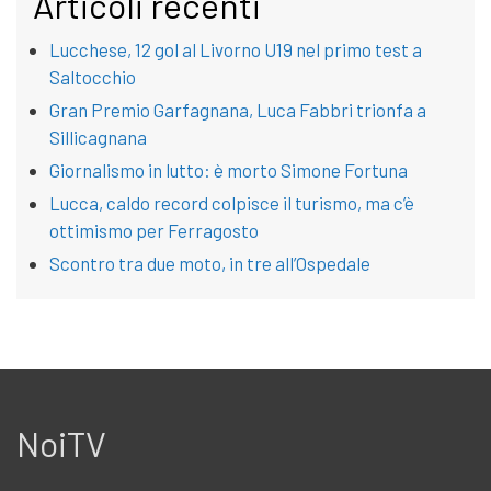
Articoli recenti
Lucchese, 12 gol al Livorno U19 nel primo test a
Saltocchio
Gran Premio Garfagnana, Luca Fabbri trionfa a
Sillicagnana
Giornalismo in lutto: è morto Simone Fortuna
Lucca, caldo record colpisce il turismo, ma c’è
ottimismo per Ferragosto
Scontro tra due moto, in tre all’Ospedale
NoiTV