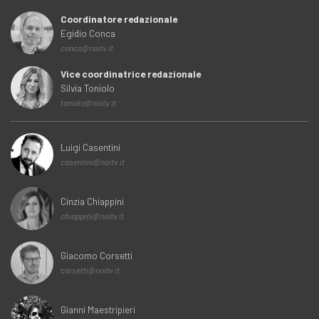
Coordinatore redazionale
Egidio Conca
conca@noitv.it
Vice coordinatrice redazionale
Silvia Toniolo
toniolo@noitv.it
Luigi Casentini
casentini@noitv.it
Cinzia Chiappini
chiappini@noitv.it
Giacomo Corsetti
corsetti@noitv.it
Gianni Maestripieri