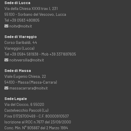
Sede di Lucca
Via della Chiesa XXXII trav. I, 231
55100 - Sorbano del Vescovo, Lucca
Tel +39 0583 490805
noitv@noitv.it
Sede di Viareggio
Corso Garibaldi, 44
Viareggio (Lucca)
Tel +39 0584 581938 - Mob +39 3371697605
noitvversilia@noitv.it
Sede di Massa
Viale Eugenio Chiesa, 22
54100 - Massa (Massa-Carrara)
massacarrara@noitv.it
Sede Legale
Via del Ciocco, 6 55020
Castelvecchio Pascoli (Lu)
P.iva 01726700469 - C.F. 80000910507
Iscrizione al ROC n.7677 del 23/09/2000
Conc. Min. N° 905667 del 2 Marzo 1994