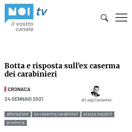
Vai al contenuto
Botta e risposta sull’ex caserma
dei carabinieri
Botta e risposta sull’ex caserma dei
CRONACA
PUBBLICATO IL
24 GENNAIO 2021
di
Luigi Casentini
alienazione
ex caserma carabinieri
piazza mazzini
provincia