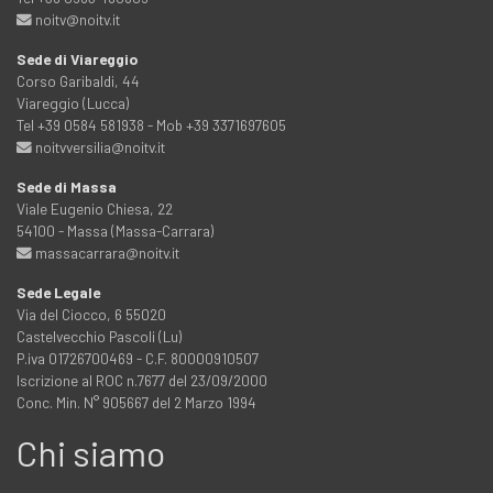
noitv@noitv.it
Sede di Viareggio
Corso Garibaldi, 44
Viareggio (Lucca)
Tel +39 0584 581938 - Mob +39 3371697605
noitvversilia@noitv.it
Sede di Massa
Viale Eugenio Chiesa, 22
54100 - Massa (Massa-Carrara)
massacarrara@noitv.it
Sede Legale
Via del Ciocco, 6 55020
Castelvecchio Pascoli (Lu)
P.iva 01726700469 - C.F. 80000910507
Iscrizione al ROC n.7677 del 23/09/2000
Conc. Min. N° 905667 del 2 Marzo 1994
Chi siamo