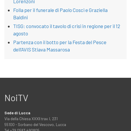
Lorenzoni
Folla per il funerale di Paolo Cosci e Graziella
Baldini
TISG: convocato il tavolo di crisi in regione per il 12
agosto
Partenza con il botto per la Festa del Pesce
dell’AVIS Stiava Massarosa
NoiTV
Sede di Lucca
Via della Chiesa XXXII trav. I, 231
55100 - Sorbano del Vescovo, Lucca
Tel +39 0583 490805