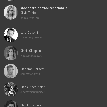
Vice coordinatrice redazionale
Silvia Toniolo
toniolo@noitv.it
Luigi Casentini
casentini@noitv.it
Cinzia Chiappini
chiappini@noitv.it
Giacomo Corsetti
corsetti@noitv.it
Gianni Maestripieri
maestripieri@noitv.it
Claudio Tanteri