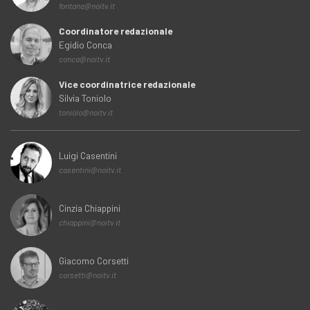
fontana@noitv.it
Coordinatore redazionale
Egidio Conca
conca@noitv.it
Vice coordinatrice redazionale
Silvia Toniolo
toniolo@noitv.it
Luigi Casentini
casentini@noitv.it
Cinzia Chiappini
chiappini@noitv.it
Giacomo Corsetti
corsetti@noitv.it