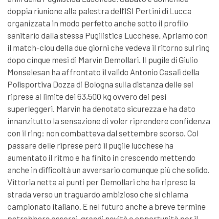
doppia riunione alla palestra dell’ISI Pertini di Lucca
organizzata in modo perfetto anche sotto il profilo
sanitario dalla stessa Pugilistica Lucchese. Apriamo con
il match-clou della due giorni che vedeva il ritorno sul ring
dopo cinque mesi di Marvin Demollari. Il pugile di Giulio
Monselesan ha affrontato il valido Antonio Casali della
Polisportiva Dozza di Bologna sulla distanza delle sei
riprese al limite dei 63,500 kg ovvero dei pesi
superleggeri. Marvin ha denotato sicurezza e ha dato
innanzitutto la sensazione di voler riprendere confidenza
con il ring: non combatteva dal settembre scorso. Col
passare delle riprese però il pugile lucchese ha
aumentato il ritmo e ha finito in crescendo mettendo
anche in difficoltà un avversario comunque più che solido.
Vittoria netta ai punti per Demollari che ha ripreso la
strada verso un traguardo ambizioso che si chiama
campionato italiano. E nel futuro anche a breve termine
potrebbero esserci grandi novità e opportunità per il