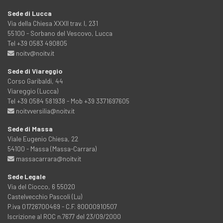
Sede di Lucca
Via della Chiesa XXXII trav. I, 231
55100 - Sorbano del Vescovo, Lucca
Tel +39 0583 490805
noitv@noitv.it
Sede di Viareggio
Corso Garibaldi, 44
Viareggio (Lucca)
Tel +39 0584 581938 - Mob +39 3371697605
noitvversilia@noitv.it
Sede di Massa
Viale Eugenio Chiesa, 22
54100 - Massa (Massa-Carrara)
massacarrara@noitv.it
Sede Legale
Via del Ciocco, 6 55020
Castelvecchio Pascoli (Lu)
P.iva 01726700469 - C.F. 80000910507
Iscrizione al ROC n.7677 del 23/09/2000