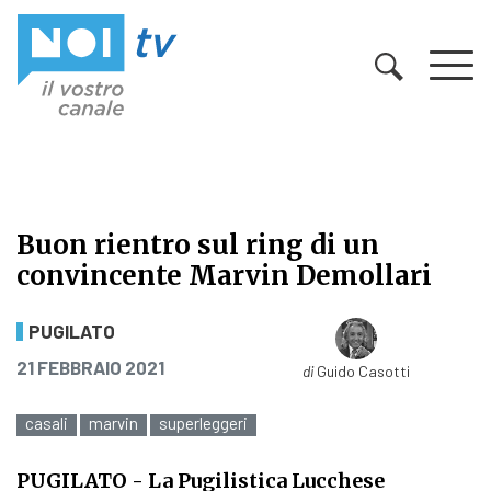
Vai al contenuto
Buon rientro sul ring di un
convincente Marvin Demollari
Buon rientro sul ring di un convi
PUGILATO
PUBBLICATO IL
21 FEBBRAIO 2021
di
Guido Casotti
casali
marvin
superleggeri
PUGILATO
- La Pugilistica Lucchese