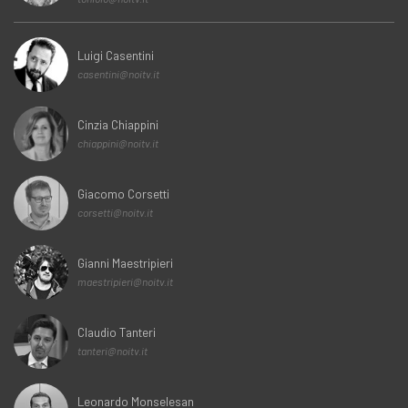
Luigi Casentini
casentini@noitv.it
Cinzia Chiappini
chiappini@noitv.it
Giacomo Corsetti
corsetti@noitv.it
Gianni Maestripieri
maestripieri@noitv.it
Claudio Tanteri
tanteri@noitv.it
Leonardo Monselesan