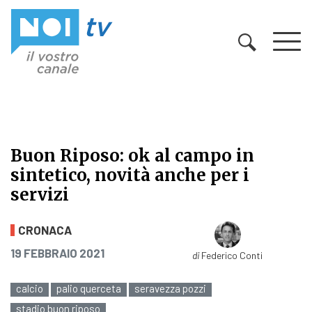
Vai al contenuto
Buon Riposo: ok al campo in
sintetico, novità anche per i
servizi
Buon Riposo: ok al campo in sinteti
CRONACA
PUBBLICATO IL
19 FEBBRAIO 2021
di
Federico Conti
calcio
palio querceta
seravezza pozzi
stadio buon riposo