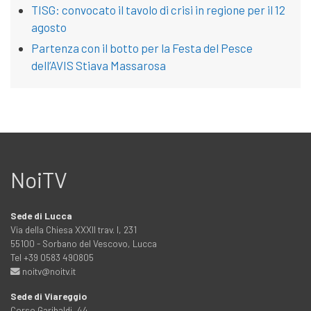
TISG: convocato il tavolo di crisi in regione per il 12
agosto
Partenza con il botto per la Festa del Pesce
dell’AVIS Stiava Massarosa
NoiTV
Sede di Lucca
Via della Chiesa XXXII trav. I, 231
55100 - Sorbano del Vescovo, Lucca
Tel +39 0583 490805
noitv@noitv.it
Sede di Viareggio
Corso Garibaldi, 44