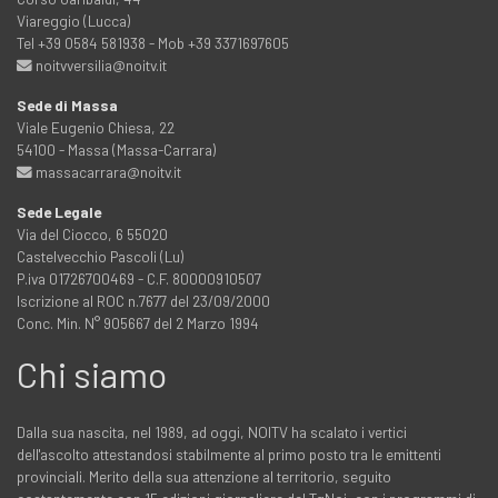
Viareggio (Lucca)
Tel +39 0584 581938 - Mob +39 3371697605
noitvversilia@noitv.it
Sede di Massa
Viale Eugenio Chiesa, 22
54100 - Massa (Massa-Carrara)
massacarrara@noitv.it
Sede Legale
Via del Ciocco, 6 55020
Castelvecchio Pascoli (Lu)
P.iva 01726700469 - C.F. 80000910507
Iscrizione al ROC n.7677 del 23/09/2000
Conc. Min. N° 905667 del 2 Marzo 1994
Chi siamo
Dalla sua nascita, nel 1989, ad oggi, NOITV ha scalato i vertici
dell'ascolto attestandosi stabilmente al primo posto tra le emittenti
provinciali. Merito della sua attenzione al territorio, seguito