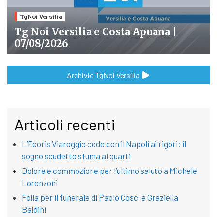
TgNoi Versilia
Tg Noi Versilia e Costa Apuana |
07/08/2026
Archivio TgNoi Versilia
Articoli recenti
L’Ecoris Viareggio cede con il Napoli ai rigori: il
sogno scudetto sfuma ai quarti
Dolore e commozione per l’ultimo saluto a Michele
Lorenzoni
Folla per il funerale di Paolo Cosci e Graziella
Baldini