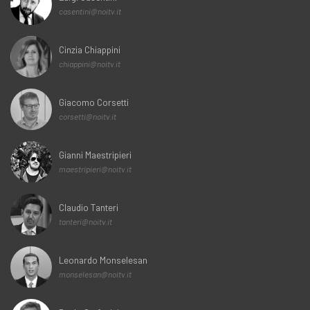
casentini@noitv.it
Cinzia Chiappini
chiappini@noitv.it
Giacomo Corsetti
corsetti@noitv.it
Gianni Maestripieri
maestripieri@noitv.it
Claudio Tanteri
tanteri@noitv.it
Leonardo Monselesan
monselesan@noitv.it