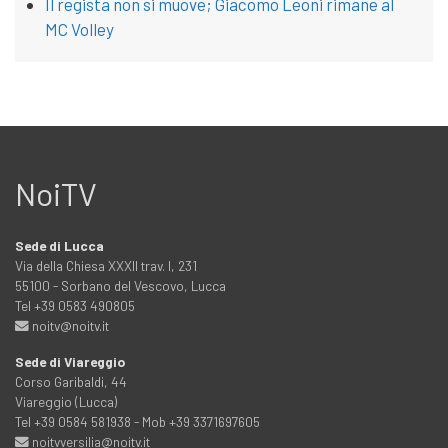
Il regista non si muove; Giacomo Leoni rimane al
MC Volley
NoiTV
Sede di Lucca
Via della Chiesa XXXII trav. I, 231
55100 - Sorbano del Vescovo, Lucca
Tel +39 0583 490805
noitv@noitv.it
Sede di Viareggio
Corso Garibaldi, 44
Viareggio (Lucca)
Tel +39 0584 581938 - Mob +39 3371697605
noitvversilia@noitv.it