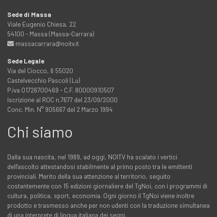
Sede di Massa
Viale Eugenio Chiesa, 22
54100 - Massa (Massa-Carrara)
massacarrara@noitv.it
Sede Legale
Via del Ciocco, 6 55020
Castelvecchio Pascoli (Lu)
P.iva 01726700469 - C.F. 80000910507
Iscrizione al ROC n.7677 del 23/09/2000
Conc. Min. N° 905667 del 2 Marzo 1994
Chi siamo
Dalla sua nascita, nel 1989, ad oggi, NOITV ha scalato i vertici
dell'ascolto attestandosi stabilmente al primo posto tra le emittenti
provinciali. Merito della sua attenzione al territorio, seguito
costantemente con 15 edizioni giornaliere del TgNoi, con i programmi di
cultura, politica, sport, economia. Ogni giorno il TgNoi viene inoltre
prodotto e trasmesso anche per non udenti con la traduzione simultanea
di una interprete di lingua italiana dei segni.