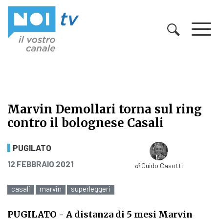
Vai al contenuto
Marvin Demollari torna sul ring
contro il bolognese Casali
Marvin Demollari torna sul ring co
PUGILATO
PUBBLICATO IL
12 FEBBRAIO 2021
di
Guido Casotti
casali
marvin
superleggeri
PUGILATO
- A distanza di 5 mesi Marvin