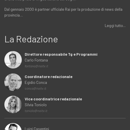
Dal gennaio 2000 è partner ufficiale Rai per la produzione di news della
provincia…
Leggi tutto...
La Redazione
Direttore responsabile Tg e Programmi
Carlo Fontana
fontana@noitv.it
Coordinatore redazionale
Egidio Conca
conca@noitv.it
Vice coordinatrice redazionale
Silvia Toniolo
toniolo@noitv.it
Luigi Casentini