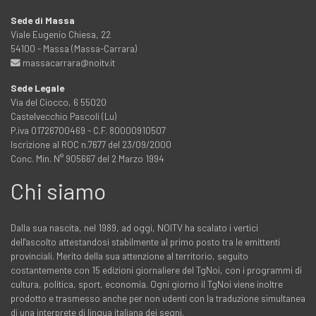
Sede di Massa
Viale Eugenio Chiesa, 22
54100 - Massa (Massa-Carrara)
massacarrara@noitv.it
Sede Legale
Via del Ciocco, 6 55020
Castelvecchio Pascoli (Lu)
P.iva 01726700469 - C.F. 80000910507
Iscrizione al ROC n.7677 del 23/09/2000
Conc. Min. N° 905667 del 2 Marzo 1994
Chi siamo
Dalla sua nascita, nel 1989, ad oggi, NOITV ha scalato i vertici
dell'ascolto attestandosi stabilmente al primo posto tra le emittenti
provinciali. Merito della sua attenzione al territorio, seguito
costantemente con 15 edizioni giornaliere del TgNoi, con i programmi di
cultura, politica, sport, economia. Ogni giorno il TgNoi viene inoltre
prodotto e trasmesso anche per non udenti con la traduzione simultanea
di una interprete di lingua italiana dei segni.