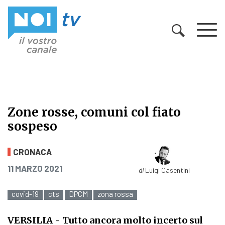
Vai al contenuto
Zone rosse, comuni col fiato
sospeso
Zone rosse, comuni col fiato sospe
CRONACA
PUBBLICATO IL
11 MARZO 2021
di
Luigi Casentini
covid-19
cts
DPCM
zona rossa
VERSILIA
- Tutto ancora molto incerto sul