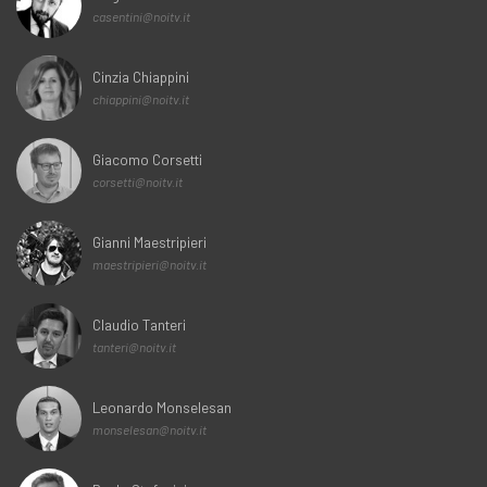
casentini@noitv.it
Cinzia Chiappini
chiappini@noitv.it
Giacomo Corsetti
corsetti@noitv.it
Gianni Maestripieri
maestripieri@noitv.it
Claudio Tanteri
tanteri@noitv.it
Leonardo Monselesan
monselesan@noitv.it