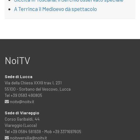
A Terrinca il Medioevo dà spettacolo
NoiTV
Sede di Lucca
Via della Chiesa XXXII trav. I, 231
55100 - Sorbano del Vescovo, Lucca
Tel +39 0583 490805
noitv@noitv.it
Sede di Viareggio
Corso Garibaldi, 44
Viareggio (Lucca)
Tel +39 0584 581938 - Mob +39 3371697605
noitvversilia@noitv.it