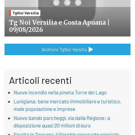
TgNoi Versilia
Tg Noi Versilia e Costa Apuana |
09/08/2026
Archivio TgNoi Versilia
Articoli recenti
Nuove incendio nella pineta Torre del Lago
Lunigiana: bene mercato immobiliare e turistico,
male popolazione e imprese
Nuovo bando parcheggi, via dalla Regione: a
disposizione quasi 20 milioni di euro
Siccità in Toscana, il Serchio osservato speciale