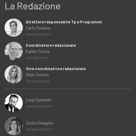
La Redazione
Direttore responsabile Tg e Programmi
Carlo Fontana
fontana@noitv.it
Coordinatore redazionale
Egidio Conca
conca@noitv.it
Vice coordinatrice redazionale
Silvia Toniolo
toniolo@noitv.it
Luigi Casentini
casentini@noitv.it
Cinzia Chiappini
chiappini@noitv.it