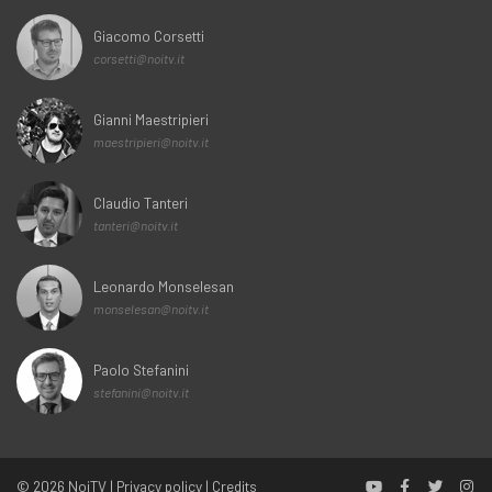
Giacomo Corsetti
corsetti@noitv.it
Gianni Maestripieri
maestripieri@noitv.it
Claudio Tanteri
tanteri@noitv.it
Leonardo Monselesan
monselesan@noitv.it
Paolo Stefanini
stefanini@noitv.it
© 2026
NoiTV
|
Privacy policy
|
Credits