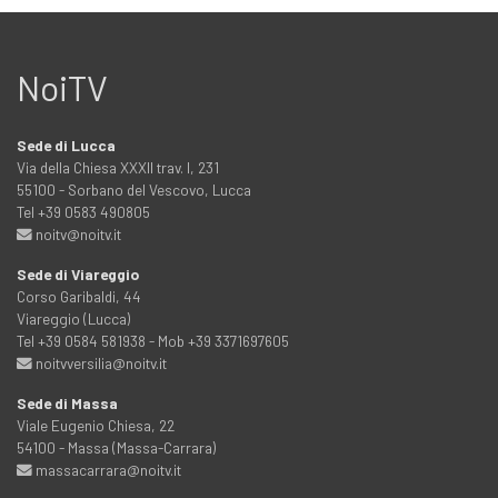
NoiTV
Sede di Lucca
Via della Chiesa XXXII trav. I, 231
55100 - Sorbano del Vescovo, Lucca
Tel +39 0583 490805
noitv@noitv.it
Sede di Viareggio
Corso Garibaldi, 44
Viareggio (Lucca)
Tel +39 0584 581938 - Mob +39 3371697605
noitvversilia@noitv.it
Sede di Massa
Viale Eugenio Chiesa, 22
54100 - Massa (Massa-Carrara)
massacarrara@noitv.it