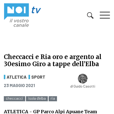
Vai al contenuto
Checcacci e Ria oro e argento al
30esimo Giro a tappe dell’Elba
Checcacci e Ria oro e argento al 30
ATLETICA
SPORT
PUBBLICATO IL
23 MAGGIO 2021
di
Guido Casotti
checcacci
isola d'elba
ria
ATLETICA
- GP Parco Alpi Apuane Team