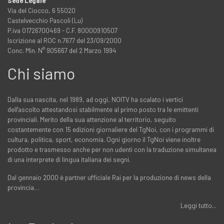
Sede Legale
Via del Ciocco, 6 55020
Castelvecchio Pascoli (Lu)
P.iva 01726700469 - C.F. 80000910507
Iscrizione al ROC n.7677 del 23/09/2000
Conc. Min. N° 905667 del 2 Marzo 1994
Chi siamo
Dalla sua nascita, nel 1989, ad oggi, NOITV ha scalato i vertici
dell'ascolto attestandosi stabilmente al primo posto tra le emittenti
provinciali. Merito della sua attenzione al territorio, seguito
costantemente con 15 edizioni giornaliere del TgNoi, con i programmi di
cultura, politica, sport, economia. Ogni giorno il TgNoi viene inoltre
prodotto e trasmesso anche per non udenti con la traduzione simultanea
di una interprete di lingua italiana dei segni.
Dal gennaio 2000 è partner ufficiale Rai per la produzione di news della
provincia…
Leggi tutto...