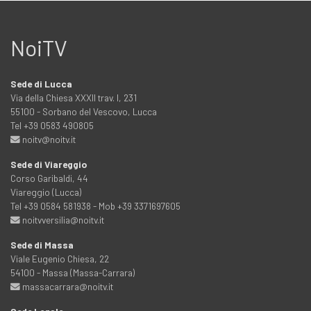
NoiTV
Sede di Lucca
Via della Chiesa XXXII trav. I, 231
55100 - Sorbano del Vescovo, Lucca
Tel +39 0583 490805
noitv@noitv.it
Sede di Viareggio
Corso Garibaldi, 44
Viareggio (Lucca)
Tel +39 0584 581938 - Mob +39 3371697605
noitvversilia@noitv.it
Sede di Massa
Viale Eugenio Chiesa, 22
54100 - Massa (Massa-Carrara)
massacarrara@noitv.it