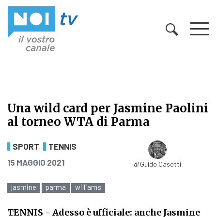
Vai al contenuto
Una wild card per Jasmine Paolini
al torneo WTA di Parma
Una wild card per Jasmine Paolini
SPORT
TENNIS
PUBBLICATO IL
15 MAGGIO 2021
di
Guido Casotti
jasmine
parma
williams
TENNIS
- Adesso è ufficiale: anche Jasmine