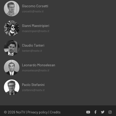
Giacomo Corsetti
corsetti@noitv.it
Gianni Maestripieri
maestripieri@noitv.it
Claudio Tanteri
tanteri@noitv.it
Leonardo Monselesan
monselesan@noitv.it
Paolo Stefanini
stefanini@noitv.it
© 2026
NoiTV
|
Privacy policy
|
Credits