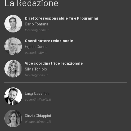
La Redazione
Direttore responsabile Tg e Programmi
Carlo Fontana
fontana@noitv.it
Coordinatore redazionale
Egidio Conca
conca@noitv.it
Vice coordinatrice redazionale
Silvia Toniolo
toniolo@noitv.it
Luigi Casentini
casentini@noitv.it
Cinzia Chiappini
chiappini@noitv.it