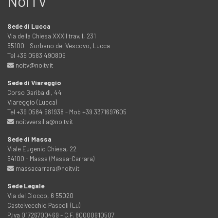
NoiTV
Sede di Lucca
Via della Chiesa XXXII trav. I, 231
55100 - Sorbano del Vescovo, Lucca
Tel +39 0583 490805
noitv@noitv.it
Sede di Viareggio
Corso Garibaldi, 44
Viareggio (Lucca)
Tel +39 0584 581938 - Mob +39 3371697605
noitvversilia@noitv.it
Sede di Massa
Viale Eugenio Chiesa, 22
54100 - Massa (Massa-Carrara)
massacarrara@noitv.it
Sede Legale
Via del Ciocco, 6 55020
Castelvecchio Pascoli (Lu)
P.iva 01726700469 - C.F. 80000910507