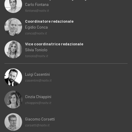
Carlo Fontana
fontana@noitv.it
Coordinatore redazionale
Egidio Conca
conca@noitv.it
Vice coordinatrice redazionale
Silvia Toniolo
toniolo@noitv.it
Luigi Casentini
casentini@noitv.it
Cinzia Chiappini
chiappini@noitv.it
Giacomo Corsetti
corsetti@noitv.it