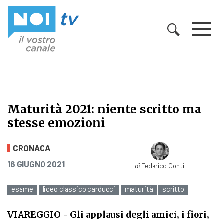
Vai al contenuto
Maturità 2021: niente scritto ma
stesse emozioni
Maturità 2021: niente scritto ma s
CRONACA
PUBBLICATO IL
16 GIUGNO 2021
di
Federico Conti
esame
liceo classico carducci
maturità
scritto
VIAREGGIO
- Gli applausi degli amici, i fiori,