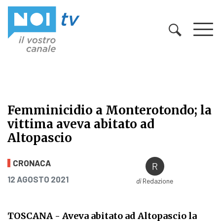
Vai al contenuto
Femminicidio a Monterotondo; la
vittima aveva abitato ad
Altopascio
Femminicidio a Monterotondo; la vi
CRONACA
PUBBLICATO IL
12 AGOSTO 2021
di
Redazione
TOSCANA
- Aveva abitato ad Altopascio la