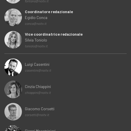
fontana@noitv.it
Coordinatore redazionale
Egidio Conca
conca@noitv.it
Vice coordinatrice redazionale
Silvia Toniolo
toniolo@noitv.it
Luigi Casentini
casentini@noitv.it
Cinzia Chiappini
chiappini@noitv.it
Giacomo Corsetti
corsetti@noitv.it
Gianni Maestripieri