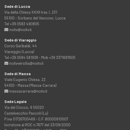
Sede di Lucca
Via della Chiesa XXXII trav. I, 231
55100 - Sorbano del Vescovo, Lucca
Tel +39 0583 490805
noitv@noitv.it
Sede di Viareggio
Corso Garibaldi, 44
Viareggio (Lucca)
Tel +39 0584 581938 - Mob +39 3371697605
noitvversilia@noitv.it
Sede di Massa
Viale Eugenio Chiesa, 22
54100 - Massa (Massa-Carrara)
massacarrara@noitv.it
Sede Legale
Via del Ciocco, 6 55020
Castelvecchio Pascoli (Lu)
P.iva 01726700469 - C.F. 80000910507
Iscrizione al ROC n.7677 del 23/09/2000