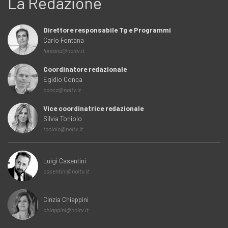
La Redazione
Direttore responsabile Tg e Programmi
Carlo Fontana
fontana@noitv.it
Coordinatore redazionale
Egidio Conca
conca@noitv.it
Vice coordinatrice redazionale
Silvia Toniolo
toniolo@noitv.it
Luigi Casentini
casentini@noitv.it
Cinzia Chiappini
chiappini@noitv.it