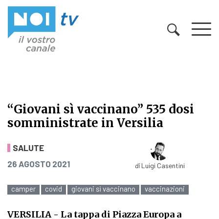
Vai al contenuto
“Giovani sì vaccinano” 535 dosi
somministrate in Versilia
“Giovani sì vaccinano” 535 dosi so
SALUTE
PUBBLICATO IL
26 AGOSTO 2021
di
Luigi Casentini
camper
covid
giovani sì vaccinano
vaccinazioni
VERSILIA
- La tappa di Piazza Europa a