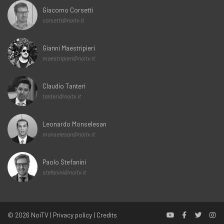
Giacomo Corsetti
corsetti@noitv.it
Gianni Maestripieri
maestripieri@noitv.it
Claudio Tanteri
tanteri@noitv.it
Leonardo Monselesan
monselesan@noitv.it
Paolo Stefanini
stefanini@noitv.it
© 2026
NoiTV
|
Privacy policy
|
Credits