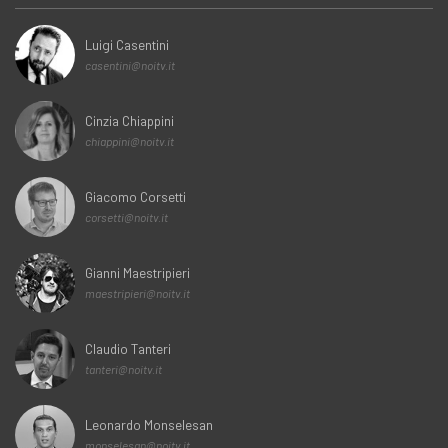
Luigi Casentini
casentini@noitv.it
Cinzia Chiappini
chiappini@noitv.it
Giacomo Corsetti
corsetti@noitv.it
Gianni Maestripieri
maestripieri@noitv.it
Claudio Tanteri
tanteri@noitv.it
Leonardo Monselesan
monselesan@noitv.it