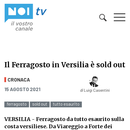
Vai al contenuto
Il Ferragosto in Versilia è sold out
Il Ferragosto in Versilia è sold out
CRONACA
PUBBLICATO IL
15 AGOSTO 2021
di
Luigi Casentini
ferragosto
sold out
tutto esaurito
VERSILIA
- Ferragosto da tutto esaurito sulla
costa versiliese. Da Viareggio a Forte dei