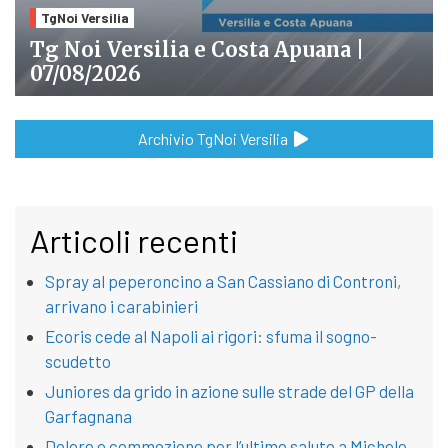
TgNoi Versilia
Tg Noi Versilia e Costa Apuana |
07/08/2026
Archivio TgNoi Versilia
Articoli recenti
Spray al peperoncino a San Cassiano di Controni,
arrivano i carabinieri
Ecoris cede al Napoli ai rigori: sfuma il sogno-
scudetto
Juniores da grido in azione sulle strade del GP della
Garfagnana
Dolore e commozione per l’ultimo saluto a Michele