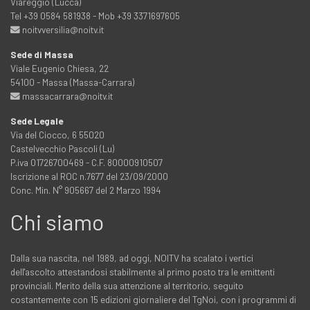
Viareggio (Lucca)
Tel +39 0584 581938 - Mob +39 3371697605
noitvversilia@noitv.it
Sede di Massa
Viale Eugenio Chiesa, 22
54100 - Massa (Massa-Carrara)
massacarrara@noitv.it
Sede Legale
Via del Ciocco, 6 55020
Castelvecchio Pascoli (Lu)
P.iva 01726700469 - C.F. 80000910507
Iscrizione al ROC n.7677 del 23/09/2000
Conc. Min. N° 905667 del 2 Marzo 1994
Chi siamo
Dalla sua nascita, nel 1989, ad oggi, NOITV ha scalato i vertici
dell'ascolto attestandosi stabilmente al primo posto tra le emittenti
provinciali. Merito della sua attenzione al territorio, seguito
costantemente con 15 edizioni giornaliere del TgNoi, con i programmi di