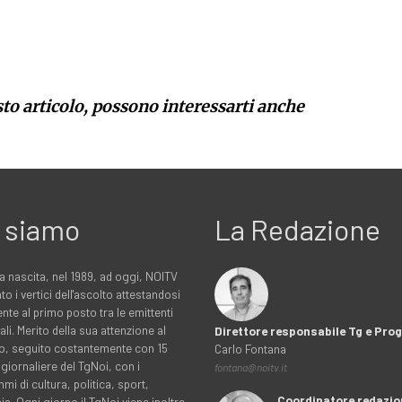
sto articolo, possono interessarti anche
 siamo
La Redazione
a nascita, nel 1989, ad oggi, NOITV
to i vertici dell'ascolto attestandosi
nte al primo posto tra le emittenti
ali. Merito della sua attenzione al
Direttore responsabile Tg e Pr
rio, seguito costantemente con 15
Carlo Fontana
 giornaliere del TgNoi, con i
fontana@noitv.it
i di cultura, politica, sport,
Coordinatore redazio
. Ogni giorno il TgNoi viene inoltre