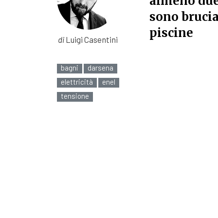
almeno due 
sono brucia
piscine
di
Luigi Casentini
bagni
darsena
elettricità
enel
tensione