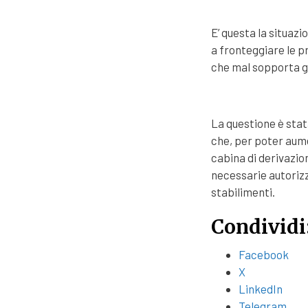
E’ questa la situaz
a fronteggiare le p
che mal sopporta gl
La questione è stat
che, per poter aum
cabina di derivazio
necessarie autorizz
stabilimenti.
Condividi
Facebook
X
LinkedIn
Telegram