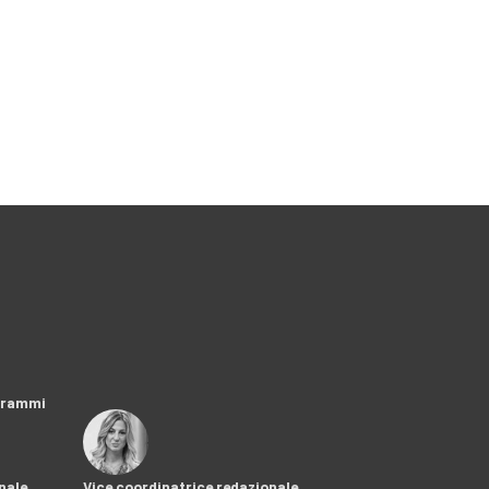
ogrammi
nale
Vice coordinatrice redazionale