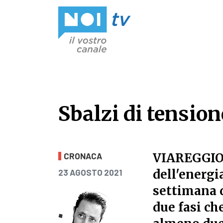
Vai al contenuto
Sbalzi di tension
Sbalzi di tension
VIAREGGI
CRONACA
PUBBLICATO IL
dell'energia
23 AGOSTO 2021
settimana d
due fasi ch