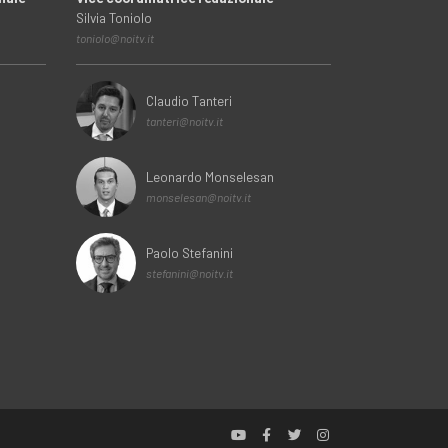
Silvia Toniolo
toniolo@noitv.it
Claudio Tanteri
tanteri@noitv.it
Leonardo Monselesan
monselesan@noitv.it
Paolo Stefanini
stefanini@noitv.it