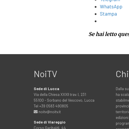
WhatsApp
Stampa
Se hai letto que
NoiTV
Chi
Sede di Lucca
Dalla su
Via della Chiesa XXXII trav. I, 231
ha scala
55100 - Sorbano del Vescovo, Lucca
stabilme
Tel +39 0583 490805
provinci
noitv@noitv.it
territo
edizioni
Sede di Viareggio
programm
Corso Garibaldi, 44
economia