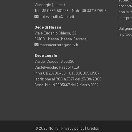
Viareggio (Lucca)
prodott
Tel +39 0584 581938 - Mob +39 3371697605
con la 
noitvversilia@noitv.it
interpre
Sede di Massa
Dal genn
Viale Eugenio Chiesa, 22
la prod
54100 - Massa (Massa-Carrara)
massacarrara@noitv.it
Sede Legale
Via del Ciocco, 6 55020
Castelvecchio Pascoli (Lu)
P.iva 01726700469 - C.F. 80000910507
Iscrizione al ROC n.7677 del 23/09/2000
Conc. Min. N° 905667 del 2 Marzo 1994
© 2026
NoiTV
|
Privacy policy
|
Credits