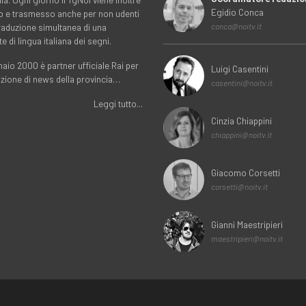
Egidio Conca
o e trasmesso anche per non udenti
traduzione simultanea di una
conca@noitv.it
te di lingua italiana dei segni.
aio 2000 è partner ufficiale Rai per
Luigi Casentini
uzione di news della provincia…
casentini@noitv.it
Leggi tutto...
Cinzia Chiappini
chiappini@noitv.it
Giacomo Corsetti
corsetti@noitv.it
Gianni Maestripieri
maestripieri@noitv.it