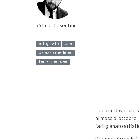
di
Luigi Casentini
artiginato
cna
palazzo mediceo
terre medicee
Dopo un doveroso s
al mese di ottobre,
l’artigianato artist
Organizzato dalla C