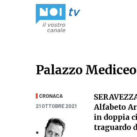
Vai al contenuto
Palazzo Mediceo 
Palazzo Mediceo 
SERAVEZZ
CRONACA
PUBBLICATO IL
Alfabeto Ar
21 OTTOBRE 2021
in doppia c
traguardo d