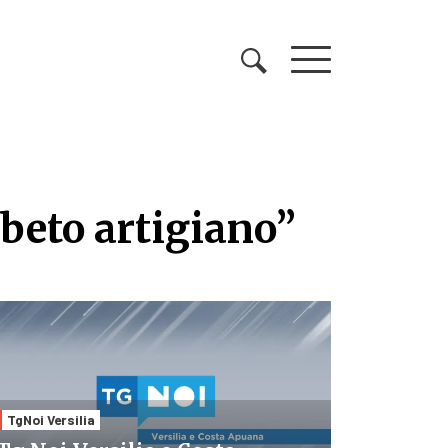
beto artigiano”
beto artigiano”
TgNoi Versilia