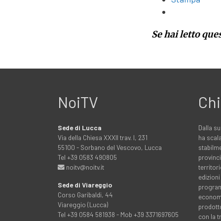
Se hai letto que
NoiTV
Chi
Sede di Lucca
Dalla su
Via della Chiesa XXXII trav. I, 231
ha scala
55100 - Sorbano del Vescovo, Lucca
stabilme
Tel +39 0583 490805
provinci
noitv@noitv.it
territo
edizioni
Sede di Viareggio
programm
Corso Garibaldi, 44
economia
Viareggio (Lucca)
prodott
Tel +39 0584 581938 - Mob +39 3371697605
con la 