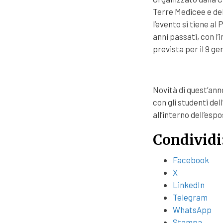
Terre Medicee e del
l’evento si tiene al
anni passati, con l’
prevista per il 9 g
Novità di quest’anno
con gli studenti del
all’interno dell’esp
Condividi
Facebook
X
LinkedIn
Telegram
WhatsApp
Stampa