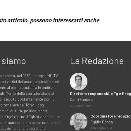
sto articolo, possono interessarti anche
 siamo
La Redazione
a nascita, nel 1989, ad oggi, NOITV
to i vertici dell'ascolto attestandosi
nte al primo posto tra le emittenti
ali. Merito della sua attenzione al
Direttore responsabile Tg e Pr
rio, seguito costantemente con 15
Carlo Fontana
 giornaliere del TgNoi, con i
fontana@noitv.it
i di cultura, politica, sport,
Coordinatore redazio
. Ogni giorno il TgNoi viene inoltre
Egidio Conca
o e trasmesso anche per non udenti
traduzione simultanea di una
conca@noitv.it