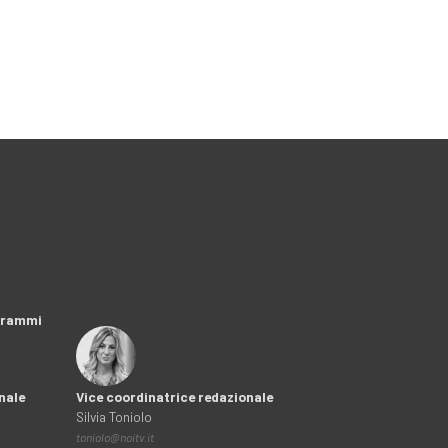
ogrammi
nale
Vice coordinatrice redazionale
Silvia Toniolo
toniolo@noitv.it