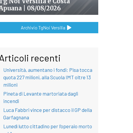
Tg Noi Versilia e Costa
Apuana | 08/08/2026
Archivio TgNoi Versilia
Articoli recenti
Università, aumentano i fondi: Pisa tocca
quota 227 milioni, alla Scuola IMT oltre 13
milioni
Pineta di Levante martoriata dagli
incendi
Luca Fabbri vince per distacco il GP della
Garfagnana
Lunedì lutto cittadino per l’operaio morto