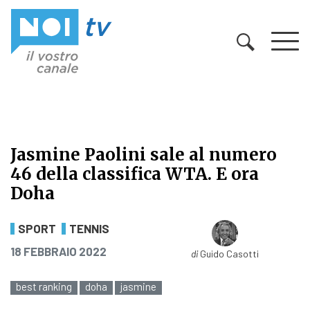
Vai al contenuto
Jasmine Paolini sale al numero
46 della classifica WTA. E ora
Doha
Jasmine Paolini sale al numero 46 
SPORT
TENNIS
PUBBLICATO IL
18 FEBBRAIO 2022
di
Guido Casotti
best ranking
doha
jasmine