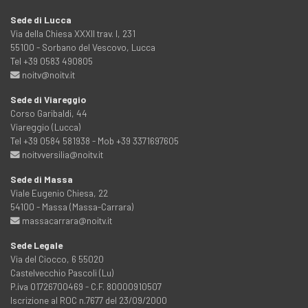
Sede di Lucca
Via della Chiesa XXXII trav. I, 231
55100 - Sorbano del Vescovo, Lucca
Tel +39 0583 490805
noitv@noitv.it
Sede di Viareggio
Corso Garibaldi, 44
Viareggio (Lucca)
Tel +39 0584 581938 - Mob +39 3371697605
noitvversilia@noitv.it
Sede di Massa
Viale Eugenio Chiesa, 22
54100 - Massa (Massa-Carrara)
massacarrara@noitv.it
Sede Legale
Via del Ciocco, 6 55020
Castelvecchio Pascoli (Lu)
P.iva 01726700469 - C.F. 80000910507
Iscrizione al ROC n.7677 del 23/09/2000