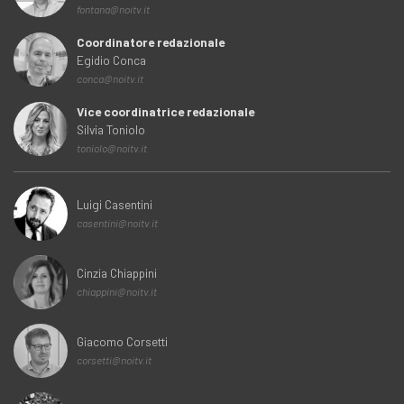
fontana@noitv.it
Coordinatore redazionale
Egidio Conca
conca@noitv.it
Vice coordinatrice redazionale
Silvia Toniolo
toniolo@noitv.it
Luigi Casentini
casentini@noitv.it
Cinzia Chiappini
chiappini@noitv.it
Giacomo Corsetti
corsetti@noitv.it