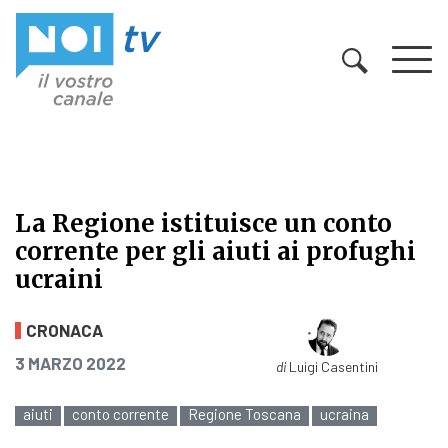
Vai al contenuto
La Regione istituisce un conto
corrente per gli aiuti ai profughi
ucraini
La Regione istituisce un conto corre
CRONACA
PUBBLICATO IL
3 MARZO 2022
di
Luigi Casentini
aiuti
conto corrente
Regione Toscana
ucraina