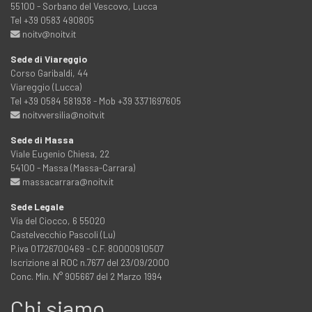
55100 - Sorbano del Vescovo, Lucca
Tel +39 0583 490805
noitv@noitv.it
Sede di Viareggio
Corso Garibaldi, 44
Viareggio (Lucca)
Tel +39 0584 581938 - Mob +39 3371697605
noitvversilia@noitv.it
Sede di Massa
Viale Eugenio Chiesa, 22
54100 - Massa (Massa-Carrara)
massacarrara@noitv.it
Sede Legale
Via del Ciocco, 6 55020
Castelvecchio Pascoli (Lu)
P.iva 01726700469 - C.F. 80000910507
Iscrizione al ROC n.7677 del 23/09/2000
Conc. Min. N° 905667 del 2 Marzo 1994
Chi siamo