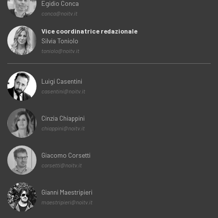
Egidio Conca
conca@noitv.it
Vice coordinatrice redazionale
Silvia Toniolo
toniolo@noitv.it
Luigi Casentini
casentini@noitv.it
Cinzia Chiappini
chiappini@noitv.it
Giacomo Corsetti
corsetti@noitv.it
Gianni Maestripieri
maestripieri@noitv.it