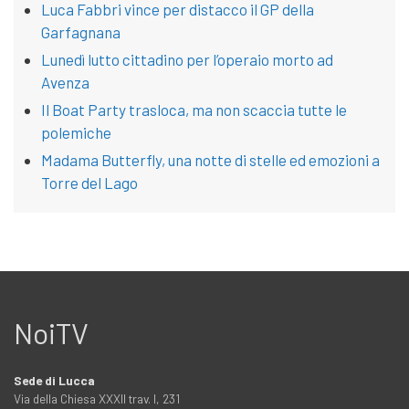
Luca Fabbri vince per distacco il GP della
Garfagnana
Lunedì lutto cittadino per l’operaio morto ad
Avenza
Il Boat Party trasloca, ma non scaccia tutte le
polemiche
Madama Butterfly, una notte di stelle ed emozioni a
Torre del Lago
NoiTV
Sede di Lucca
Via della Chiesa XXXII trav. I, 231