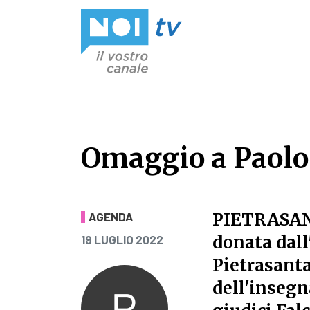
Vai al contenuto
Omaggio a Paolo 
Omaggio a Paolo 
PIETRASA
AGENDA
PUBBLICATO IL
donata dal
19 LUGLIO 2022
Pietrasanta
dell'insegn