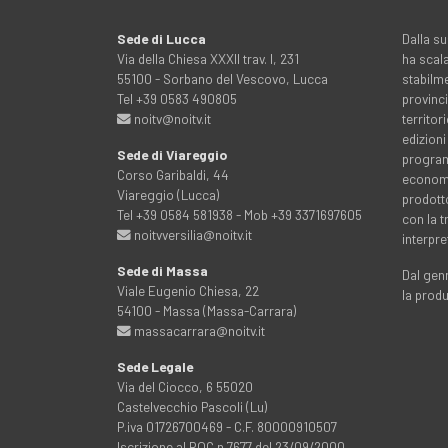
Sede di Lucca
Dalla su
Via della Chiesa XXXII trav. I, 231
ha scala
55100 - Sorbano del Vescovo, Lucca
stabilme
Tel +39 0583 490805
provinci
noitv@noitv.it
territo
edizioni
Sede di Viareggio
programm
Corso Garibaldi, 44
economia
Viareggio (Lucca)
prodott
Tel +39 0584 581938 - Mob +39 3371697605
con la 
noitvversilia@noitv.it
interpre
Sede di Massa
Dal genn
Viale Eugenio Chiesa, 22
la prod
54100 - Massa (Massa-Carrara)
massacarrara@noitv.it
Sede Legale
Via del Ciocco, 6 55020
Castelvecchio Pascoli (Lu)
P.iva 01726700469 - C.F. 80000910507
Iscrizione al ROC n.7677 del 23/09/2000