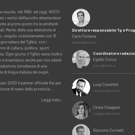
a nascita, nel 1989, ad oggi, NOITV
to i vertici dell'ascolto attestandosi
nte al primo posto tra le emittenti
ali. Merito della sua attenzione al
Direttore responsabile Tg e Pr
rio, seguito costantemente con 15
Carlo Fontana
 giornaliere del TgNoi, con i
fontana@noitv.it
i di cultura, politica, sport,
Coordinatore redazio
. Ogni giorno il TgNoi viene inoltre
Egidio Conca
o e trasmesso anche per non udenti
traduzione simultanea di una
conca@noitv.it
te di lingua italiana dei segni.
aio 2000 è partner ufficiale Rai per
Luigi Casentini
uzione di news della provincia…
casentini@noitv.it
Leggi tutto...
Cinzia Chiappini
chiappini@noitv.it
Giacomo Corsetti