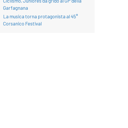
Ciclismo, Juniores da grido al GP della
Garfagnana
La musica torna protagonista al 45°
Corsanico Festival