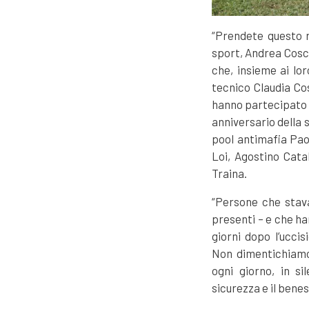
“Prendete questo r
sport, Andrea Cosci,
che, insieme ai lor
tecnico Claudia Cos
hanno partecipato a
anniversario della s
pool antimafia Pao
Loi, Agostino Cata
Traina.
“Persone che stava
presenti – e che ha
giorni dopo l’ucci
Non dimentichiamo m
ogni giorno, in s
sicurezza e il bene