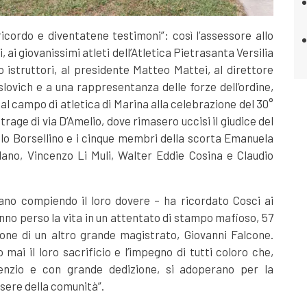
icordo e diventatene testimoni”: così l’assessore allo
 ai giovanissimi atleti dell’Atletica Pietrasanta Versilia
o istruttori, al presidente Matteo Mattei, al direttore
lovich e a una rappresentanza delle forze dell’ordine,
l campo di atletica di Marina alla celebrazione del 30°
trage di via D’Amelio, dove rimasero uccisi il giudice del
lo Borsellino e i cinque membri della scorta Emanuela
lano, Vincenzo Li Muli, Walter Eddie Cosina e Claudio
no compiendo il loro dovere – ha ricordato Cosci ai
nno perso la vita in un attentato di stampo mafioso, 57
sione di un altro grande magistrato, Giovanni Falcone.
ai il loro sacrificio e l’impegno di tutti coloro che,
ilenzio e con grande dedizione, si adoperano per la
ssere della comunità”.