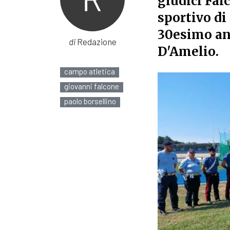
giudici Fal
sportivo di
30esimo ann
di
Redazione
D'Amelio.
campo atletica
giovanni falcone
paolo borsellino