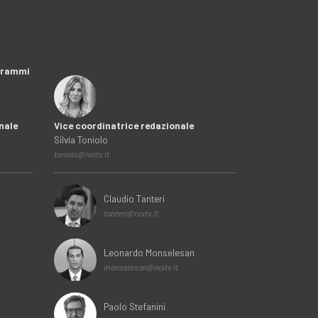
ogrammi
nale
Vice coordinatrice redazionale
Silvia Toniolo
toniolo@noitv.it
Claudio Tanteri
tanteri@noitv.it
Leonardo Monselesan
monselesan@noitv.it
Paolo Stefanini