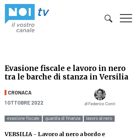
Vai al contenuto
Evasione fiscale e lavoro in nero
tra le barche di stanza in Versilia
Evasione fiscale e lavoro in nero tra
CRONACA
PUBBLICATO IL
1 OTTOBRE 2022
di
Federico Conti
evasione fiscale
guardia di finanza
lavoro al nero
VERSILIA
- Lavoro al nero a bordo e