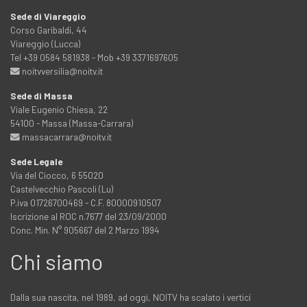
Sede di Viareggio
Corso Garibaldi, 44
Viareggio (Lucca)
Tel +39 0584 581938 - Mob +39 3371697605
noitvversilia@noitv.it
Sede di Massa
Viale Eugenio Chiesa, 22
54100 - Massa (Massa-Carrara)
massacarrara@noitv.it
Sede Legale
Via del Ciocco, 6 55020
Castelvecchio Pascoli (Lu)
P.iva 01726700469 - C.F. 80000910507
Iscrizione al ROC n.7677 del 23/09/2000
Conc. Min. N° 905667 del 2 Marzo 1994
Chi siamo
Dalla sua nascita, nel 1989, ad oggi, NOITV ha scalato i vertici