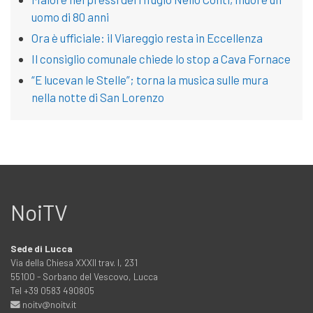
uomo di 80 anni
Ora è ufficiale: il Viareggio resta in Eccellenza
Il consiglio comunale chiede lo stop a Cava Fornace
“E lucevan le Stelle”; torna la musica sulle mura
nella notte di San Lorenzo
NoiTV
Sede di Lucca
Via della Chiesa XXXII trav. I, 231
55100 - Sorbano del Vescovo, Lucca
Tel +39 0583 490805
noitv@noitv.it