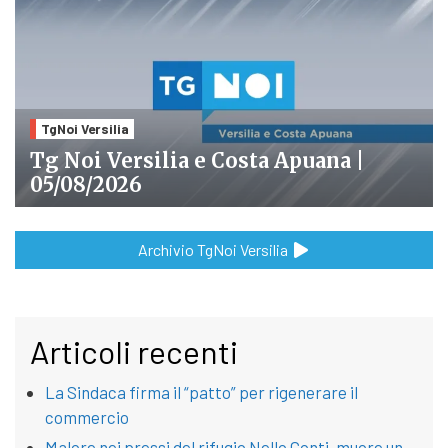
TgNoi Versilia
Tg Noi Versilia e Costa Apuana |
05/08/2026
Archivio TgNoi Versilia
Articoli recenti
La Sindaca firma il “patto” per rigenerare il
commercio
Malore nei pressi del rifugio Nello Conti, muore un