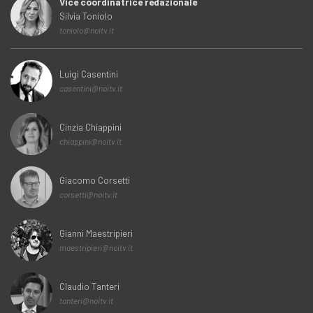
Vice coordinatrice redazionale
Silvia Toniolo
toniolo@noitv.it
Luigi Casentini
casentini@noitv.it
Cinzia Chiappini
chiappini@noitv.it
Giacomo Corsetti
corsetti@noitv.it
Gianni Maestripieri
maestripieri@noitv.it
Claudio Tanteri
tanteri@noitv.it