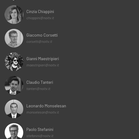
Cinzia Chiappini
chiappini@noitv.it
Giacomo Corsetti
corsetti@noitv.it
Gianni Maestripieri
maestripieri@noitv.it
Claudio Tanteri
tanteri@noitv.it
Leonardo Monselesan
monselesan@noitv.it
Paolo Stefanini
stefanini@noitv.it