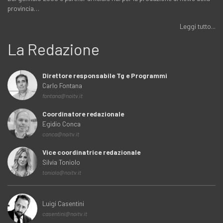
provincia…
Leggi tutto...
La Redazione
Direttore responsabile Tg e Programmi
Carlo Fontana
fontana@noitv.it
Coordinatore redazionale
Egidio Conca
conca@noitv.it
Vice coordinatrice redazionale
Silvia Toniolo
toniolo@noitv.it
Luigi Casentini
casentini@noitv.it