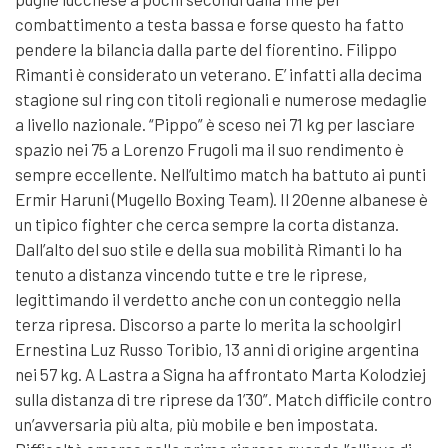
combattimento a testa bassa e forse questo ha fatto
pendere la bilancia dalla parte del fiorentino. Filippo
Rimanti è considerato un veterano. E’ infatti alla decima
stagione sul ring con titoli regionali e numerose medaglie
a livello nazionale. “Pippo” è sceso nei 71 kg per lasciare
spazio nei 75 a Lorenzo Frugoli ma il suo rendimento è
sempre eccellente. Nell’ultimo match ha battuto ai punti
Ermir Haruni (Mugello Boxing Team). Il 20enne albanese è
un tipico fighter che cerca sempre la corta distanza.
Dall’alto del suo stile e della sua mobilità Rimanti lo ha
tenuto a distanza vincendo tutte e tre le riprese,
legittimando il verdetto anche con un conteggio nella
terza ripresa. Discorso a parte lo merita la schoolgirl
Ernestina Luz Russo Toribio, 13 anni di origine argentina
nei 57 kg. A Lastra a Signa ha affrontato Marta Kolodziej
sulla distanza di tre riprese da 1’30”. Match difficile contro
un’avversaria più alta, più mobile e ben impostata.