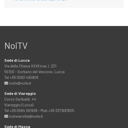
NoiTV
Sede di Lucca
Via della Chiesa XXXII trav. I, 231
55100 - Sorbano del Vescovo, Lucca
Tel +39 0583 490805
noitv@noitv.it
Sede di Viareggio
Corso Garibaldi, 44
Viareggio (Lucca)
Tel +39 0584 581938 - Mob +39 3371697605
noitvversilia@noitv.it
Sede di Massa