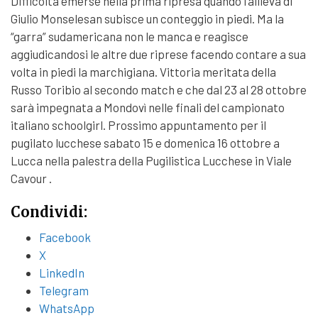
Difficoltà emerse nella prima ripresa quando l’allieva di
Giulio Monselesan subisce un conteggio in piedi. Ma la
“garra” sudamericana non le manca e reagisce
aggiudicandosi le altre due riprese facendo contare a sua
volta in piedi la marchigiana. Vittoria meritata della
Russo Toribio al secondo match e che dal 23 al 28 ottobre
sarà impegnata a Mondovì nelle finali del campionato
italiano schoolgirl. Prossimo appuntamento per il
pugilato lucchese sabato 15 e domenica 16 ottobre a
Lucca nella palestra della Pugilistica Lucchese in Viale
Cavour .
Condividi:
Facebook
X
LinkedIn
Telegram
WhatsApp