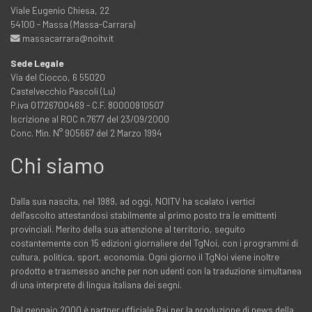
Viale Eugenio Chiesa, 22
54100 - Massa (Massa-Carrara)
massacarrara@noitv.it
Sede Legale
Via del Ciocco, 6 55020
Castelvecchio Pascoli (Lu)
P.iva 01726700469 - C.F. 80000910507
Iscrizione al ROC n.7677 del 23/09/2000
Conc. Min. N° 905667 del 2 Marzo 1994
Chi siamo
Dalla sua nascita, nel 1989, ad oggi, NOITV ha scalato i vertici
dell'ascolto attestandosi stabilmente al primo posto tra le emittenti
provinciali. Merito della sua attenzione al territorio, seguito
costantemente con 15 edizioni giornaliere del TgNoi, con i programmi di
cultura, politica, sport, economia. Ogni giorno il TgNoi viene inoltre
prodotto e trasmesso anche per non udenti con la traduzione simultanea
di una interprete di lingua italiana dei segni.
Dal gennaio 2000 è partner ufficiale Rai per la produzione di news della