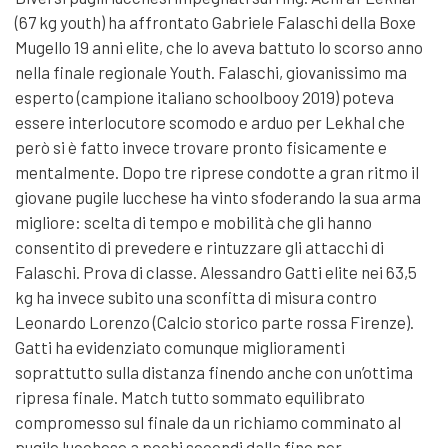
(67 kg youth) ha affrontato Gabriele Falaschi della Boxe
Mugello 19 anni elite, che lo aveva battuto lo scorso anno
nella finale regionale Youth. Falaschi, giovanissimo ma
esperto (campione italiano schoolbooy 2019) poteva
essere interlocutore scomodo e arduo per Lekhal che
però si è fatto invece trovare pronto fisicamente e
mentalmente. Dopo tre riprese condotte a gran ritmo il
giovane pugile lucchese ha vinto sfoderando la sua arma
migliore: scelta di tempo e mobilità che gli hanno
consentito di prevedere e rintuzzare gli attacchi di
Falaschi. Prova di classe. Alessandro Gatti elite nei 63,5
kg ha invece subito una sconfitta di misura contro
Leonardo Lorenzo (Calcio storico parte rossa Firenze).
Gatti ha evidenziato comunque miglioramenti
soprattutto sulla distanza finendo anche con un’ottima
ripresa finale. Match tutto sommato equilibrato
compromesso sul finale da un richiamo comminato al
pugile lucchese a pochi secondi dalla fine per