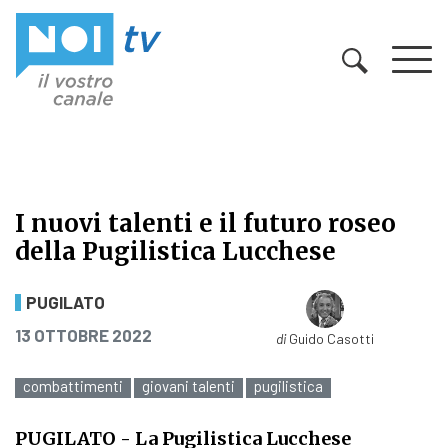
Vai al contenuto
I nuovi talenti e il futuro roseo
della Pugilistica Lucchese
I nuovi talenti e il futuro roseo de
PUGILATO
PUBBLICATO IL
13 OTTOBRE 2022
di
Guido Casotti
combattimenti
giovani talenti
pugilistica
PUGILATO
- La Pugilistica Lucchese