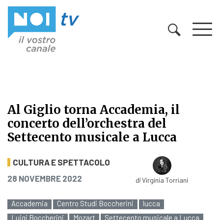
Vai al contenuto
Al Giglio torna Accademia, il
concerto dell’orchestra del
Settecento musicale a Lucca
Al Giglio torna Accademia, il conce
CULTURA E SPETTACOLO
PUBBLICATO IL
28 NOVEMBRE 2022
di
Virginia Torriani
Accademia
Centro Studi Boccherini
lucca
Luigi Boccherini
Mozart
Settecento musicale a Lucca