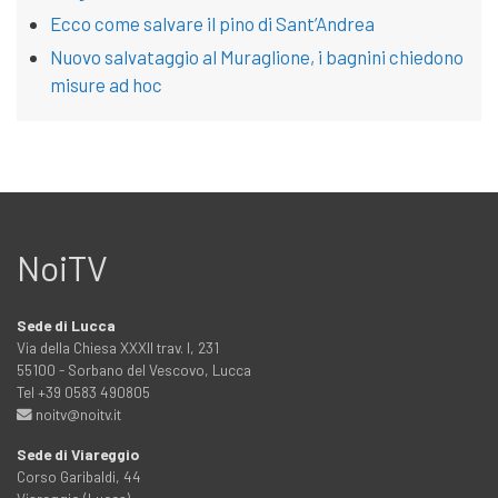
Ecco come salvare il pino di Sant’Andrea
Nuovo salvataggio al Muraglione, i bagnini chiedono
misure ad hoc
NoiTV
Sede di Lucca
Via della Chiesa XXXII trav. I, 231
55100 - Sorbano del Vescovo, Lucca
Tel +39 0583 490805
noitv@noitv.it
Sede di Viareggio
Corso Garibaldi, 44