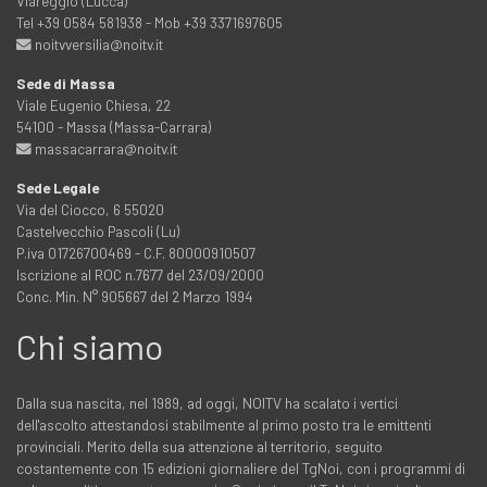
Viareggio (Lucca)
Tel +39 0584 581938 - Mob +39 3371697605
noitvversilia@noitv.it
Sede di Massa
Viale Eugenio Chiesa, 22
54100 - Massa (Massa-Carrara)
massacarrara@noitv.it
Sede Legale
Via del Ciocco, 6 55020
Castelvecchio Pascoli (Lu)
P.iva 01726700469 - C.F. 80000910507
Iscrizione al ROC n.7677 del 23/09/2000
Conc. Min. N° 905667 del 2 Marzo 1994
Chi siamo
Dalla sua nascita, nel 1989, ad oggi, NOITV ha scalato i vertici
dell'ascolto attestandosi stabilmente al primo posto tra le emittenti
provinciali. Merito della sua attenzione al territorio, seguito
costantemente con 15 edizioni giornaliere del TgNoi, con i programmi di