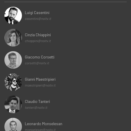
Luigi Casentini
casentini@noitv.it
Cinzia Chiappini
chiappini@noitv.it
Giacomo Corsetti
corsetti@noitv.it
Gianni Maestripieri
maestripieri@noitv.it
Claudio Tanteri
tanteri@noitv.it
Leonardo Monselesan
monselesan@noitv.it