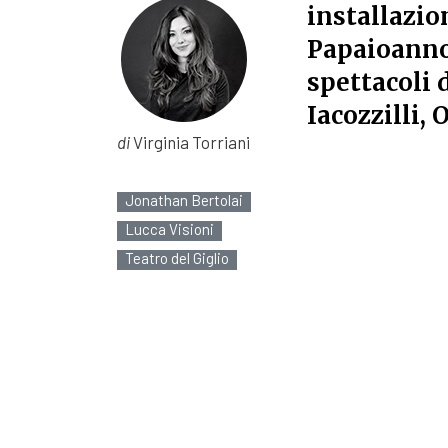
installazio
Papaioanno
spettacoli 
Iacozzilli,
di
Virginia Torriani
Jonathan Bertolai
Lucca Visioni
Teatro del Giglio