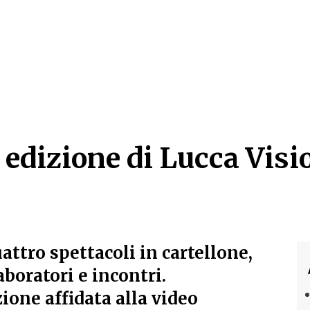
 edizione di Lucca Visio
 edizione di Lucca Visi
attro spettacoli in cartellone,
boratori e incontri.
ione affidata alla video