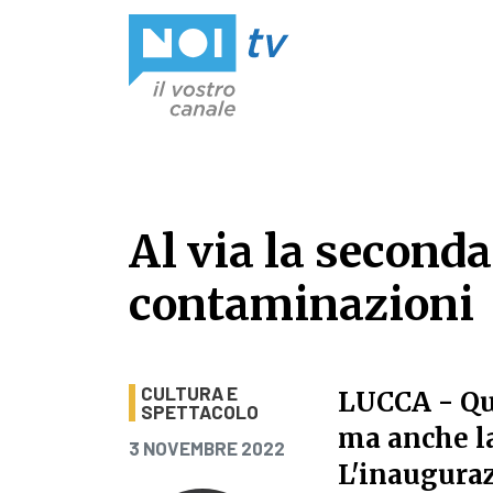
Vai al contenuto
Al via la seconda
contaminazioni
Al via la seconda
CULTURA E
LUCCA
- Qu
SPETTACOLO
ma anche la
PUBBLICATO IL
3 NOVEMBRE 2022
L'inauguraz