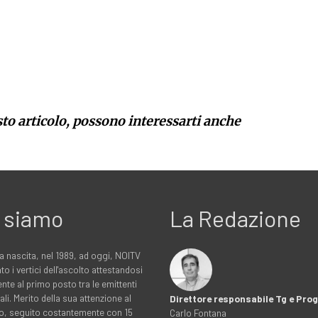
sto articolo, possono interessarti anche
 siamo
La Redazione
a nascita, nel 1989, ad oggi, NOITV
to i vertici dell'ascolto attestandosi
nte al primo posto tra le emittenti
ali. Merito della sua attenzione al
Direttore responsabile Tg e Pr
rio, seguito costantemente con 15
Carlo Fontana