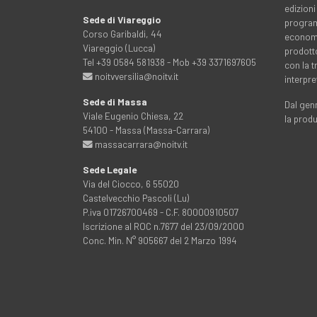
edizioni
Sede di Viareggio
programm
Corso Garibaldi, 44
economia
Viareggio (Lucca)
prodott
Tel +39 0584 581938 - Mob +39 3371697605
con la 
noitvversilia@noitv.it
interpre
Sede di Massa
Dal genn
Viale Eugenio Chiesa, 22
la prod
54100 - Massa (Massa-Carrara)
massacarrara@noitv.it
Sede Legale
Via del Ciocco, 6 55020
Castelvecchio Pascoli (Lu)
P.iva 01726700469 - C.F. 80000910507
Iscrizione al ROC n.7677 del 23/09/2000
Conc. Min. N° 905667 del 2 Marzo 1994