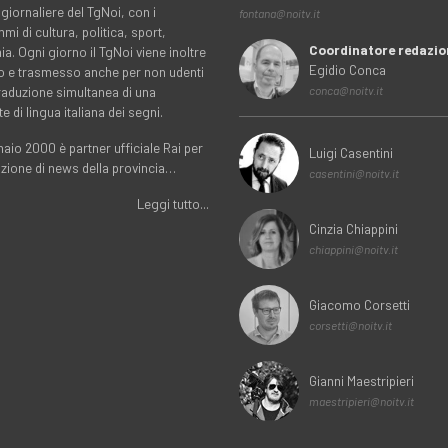
 giornaliere del TgNoi, con i
fontana@noitv.it
i di cultura, politica, sport,
Coordinatore redazio
. Ogni giorno il TgNoi viene inoltre
Egidio Conca
o e trasmesso anche per non udenti
traduzione simultanea di una
conca@noitv.it
te di lingua italiana dei segni.
aio 2000 è partner ufficiale Rai per
Luigi Casentini
uzione di news della provincia…
casentini@noitv.it
Leggi tutto...
Cinzia Chiappini
chiappini@noitv.it
Giacomo Corsetti
corsetti@noitv.it
Gianni Maestripieri
maestripieri@noitv.it