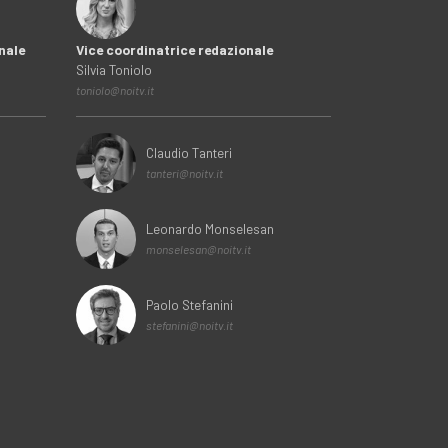
nale
Vice coordinatrice redazionale
Silvia Toniolo
toniolo@noitv.it
Claudio Tanteri
tanteri@noitv.it
Leonardo Monselesan
monselesan@noitv.it
Paolo Stefanini
stefanini@noitv.it