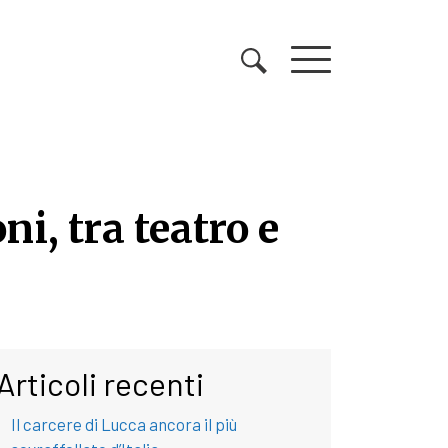
ni, tra teatro e
oni, tra teatro e contam
Articoli recenti
Il carcere di Lucca ancora il più