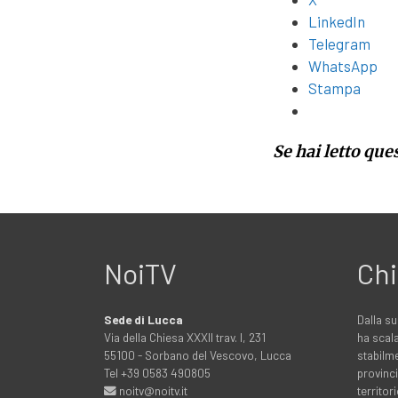
LinkedIn
Telegram
WhatsApp
Stampa
Se hai letto que
NoiTV
Chi
Sede di Lucca
Dalla su
Via della Chiesa XXXII trav. I, 231
ha scala
55100 - Sorbano del Vescovo, Lucca
stabilme
Tel +39 0583 490805
provinci
noitv@noitv.it
territo