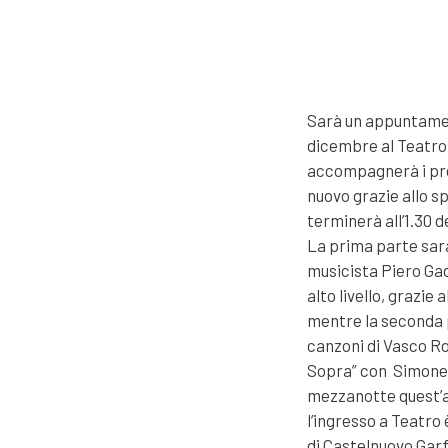
Sarà un appuntament
dicembre al Teatro
accompagnerà i pres
nuovo grazie allo s
terminerà all’1.30 d
La prima parte sarà
musicista Piero Gadd
alto livello, grazie
mentre la seconda 
canzoni di Vasco Ro
Sopra” con Simone M
mezzanotte quest’a
l’ingresso a Teatro 
di Castelnuovo Gar