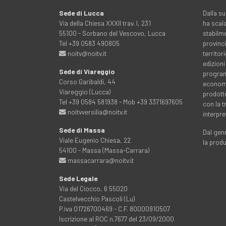
Sede di Lucca
Dalla su
Via della Chiesa XXXII trav. I, 231
ha scala
55100 - Sorbano del Vescovo, Lucca
stabilme
Tel +39 0583 490805
provinci
noitv@noitv.it
territo
edizioni
Sede di Viareggio
programm
Corso Garibaldi, 44
economia
Viareggio (Lucca)
prodott
Tel +39 0584 581938 - Mob +39 3371697605
con la 
noitvversilia@noitv.it
interpre
Sede di Massa
Dal genn
Viale Eugenio Chiesa, 22
la prod
54100 - Massa (Massa-Carrara)
massacarrara@noitv.it
Sede Legale
Via del Ciocco, 6 55020
Castelvecchio Pascoli (Lu)
P.iva 01726700469 - C.F. 80000910507
Iscrizione al ROC n.7677 del 23/09/2000