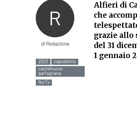
Alfieri di
che accompa
telespettat
grazie allo 
di
Redazione
del 31 dice
1 gennaio 
2023
capodanno
castelnuovo
garfagnana
NoiTv