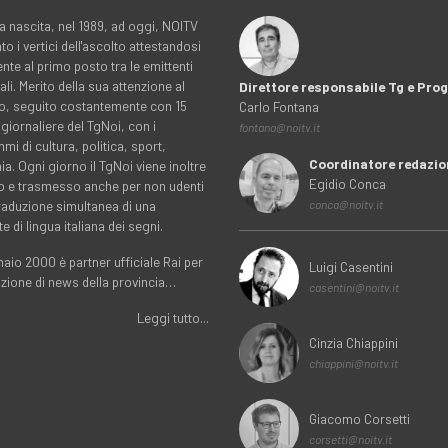
a nascita, nel 1989, ad oggi, NOITV
to i vertici dell'ascolto attestandosi
nte al primo posto tra le emittenti
ali. Merito della sua attenzione al
Direttore responsabile Tg e Pr
rio, seguito costantemente con 15
Carlo Fontana
 giornaliere del TgNoi, con i
fontana@noitv.it
i di cultura, politica, sport,
Coordinatore redazio
. Ogni giorno il TgNoi viene inoltre
Egidio Conca
o e trasmesso anche per non udenti
traduzione simultanea di una
conca@noitv.it
te di lingua italiana dei segni.
aio 2000 è partner ufficiale Rai per
Luigi Casentini
uzione di news della provincia…
casentini@noitv.it
Leggi tutto...
Cinzia Chiappini
chiappini@noitv.it
Giacomo Corsetti
corsetti@noitv.it