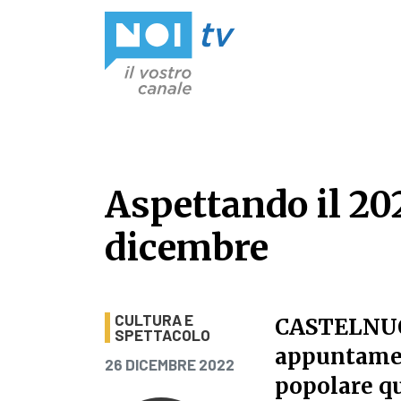
Vai al contenuto
Aspettando il 202
dicembre
Aspettando il 202
CULTURA E
CASTELNU
SPETTACOLO
appuntamen
PUBBLICATO IL
26 DICEMBRE 2022
popolare qu