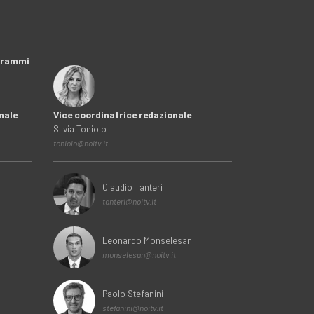
ogrammi
nale
Vice coordinatrice redazionale
Silvia Toniolo
toniolo@noitv.it
Claudio Tanteri
tanteri@noitv.it
Leonardo Monselesan
monselesan@noitv.it
Paolo Stefanini
stefanini@noitv.it