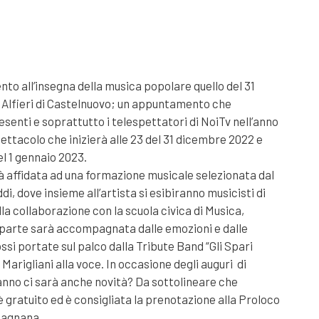
o all’insegna della musica popolare quello del 31
 Alfieri di Castelnuovo; un appuntamento che
enti e soprattutto i telespettatori di NoiTv nell’anno
pettacolo che inizierà alle 23 del 31 dicembre 2022 e
el 1 gennaio 2023.
 affidata ad una formazione musicale selezionata dal
i, dove insieme all’artista si esibiranno musicisti di
 alla collaborazione con la scuola civica di Musica,
parte sarà accompagnata dalle emozioni e dalle
ssi portate sul palco dalla Tribute Band “Gli Spari
arigliani alla voce. In occasione degli auguri di
nno ci sarà anche novità? Da sottolineare che
è gratuito ed è consigliata la prenotazione alla Proloco
fagnana.