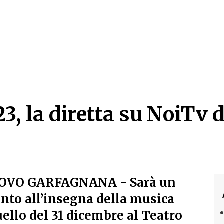
3, la diretta su NoiTv da
3, la diretta su NoiTv d
OVO GARFAGNANA
- Sarà un
to all’insegna della musica
ello del 31 dicembre al Teatro