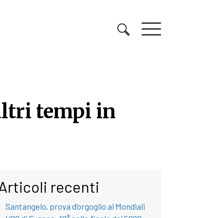
ltri tempi in
ltri tempi in quello che
Articoli recenti
Santangelo, prova d’orgoglio ai Mondiali