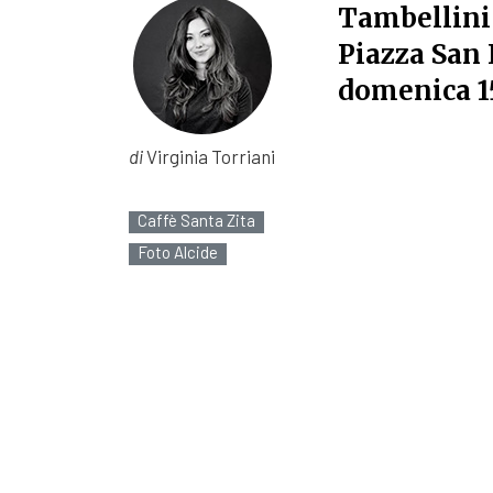
Tambellini s
Piazza San 
domenica 15
di
Virginia Torriani
Caffè Santa Zita
Foto Alcide