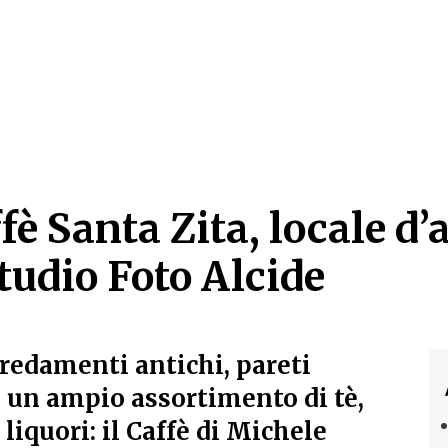
fè Santa Zita, locale d’a
studio Foto Alcide
fè Santa Zita, locale d’a
redamenti antichi, pareti
e un ampio assortimento di tè,
e liquori: il Caffè di Michele