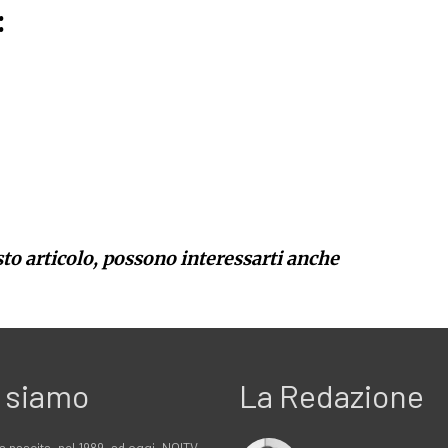
:
sto articolo, possono interessarti anche
 siamo
La Redazione
a nascita, nel 1989, ad oggi, NOITV