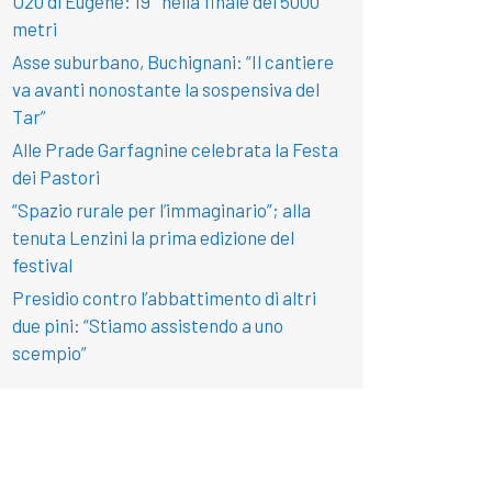
U20 di Eugene: 19° nella finale dei 5000
metri
Asse suburbano, Buchignani: “Il cantiere
va avanti nonostante la sospensiva del
Tar”
Alle Prade Garfagnine celebrata la Festa
dei Pastori
“Spazio rurale per l’immaginario”; alla
tenuta Lenzini la prima edizione del
festival
Presidio contro l’abbattimento di altri
due pini: “Stiamo assistendo a uno
scempio”