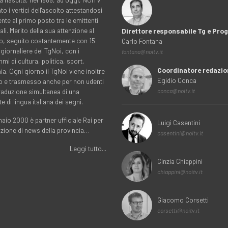
to i vertici dell'ascolto attestandosi
nte al primo posto tra le emittenti
ali. Merito della sua attenzione al
Direttore responsabile Tg e Pr
rio, seguito costantemente con 15
Carlo Fontana
 giornaliere del TgNoi, con i
fontana@noitv.it
i di cultura, politica, sport,
Coordinatore redazio
. Ogni giorno il TgNoi viene inoltre
Egidio Conca
o e trasmesso anche per non udenti
traduzione simultanea di una
conca@noitv.it
te di lingua italiana dei segni.
aio 2000 è partner ufficiale Rai per
Luigi Casentini
uzione di news della provincia…
casentini@noitv.it
Leggi tutto...
Cinzia Chiappini
chiappini@noitv.it
Giacomo Corsetti
corsetti@noitv.it