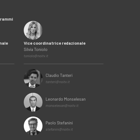
ogrammi
nale
Vice coordinatrice redazionale
Silvia Toniolo
toniolo@noitv.it
Claudio Tanteri
tanteri@noitv.it
Leonardo Monselesan
monselesan@noitv.it
Paolo Stefanini
stefanini@noitv.it