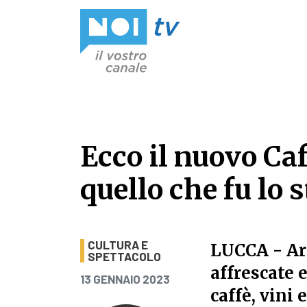
Vai al contenuto
Ecco il nuovo Caf
quello che fu lo 
Ecco il nuovo Caf
CULTURA E
LUCCA
- Ar
SPETTACOLO
affrescate 
PUBBLICATO IL
13 GENNAIO 2023
caffè, vini 