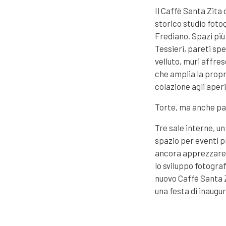
Il Caffè Santa Zita 
storico studio fotog
Frediano. Spazi pi
Tessieri, pareti spe
velluto, muri affres
che amplia la propr
colazione agli aperi
Torte, ma anche pas
Tre sale interne, u
spazio per eventi p
ancora apprezzare 
lo sviluppo fotograf
nuovo Caffè Santa Z
una festa di inaugu