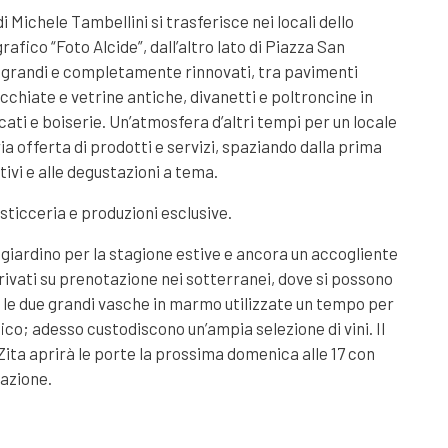
di Michele Tambellini si trasferisce nei locali dello
rafico “Foto Alcide”, dall’altro lato di Piazza San
ù grandi e completamente rinnovati, tra pavimenti
cchiate e vetrine antiche, divanetti e poltroncine in
cati e boiserie. Un’atmosfera d’altri tempi per un locale
ia offerta di prodotti e servizi, spaziando dalla prima
tivi e alle degustazioni a tema.
ticceria e produzioni esclusive.
n giardino per la stagione estive e ancora un accogliente
rivati su prenotazione nei sotterranei, dove si possono
le due grandi vasche in marmo utilizzate un tempo per
ico; adesso custodiscono un’ampia selezione di vini. Il
ita aprirà le porte la prossima domenica alle 17 con
razione.