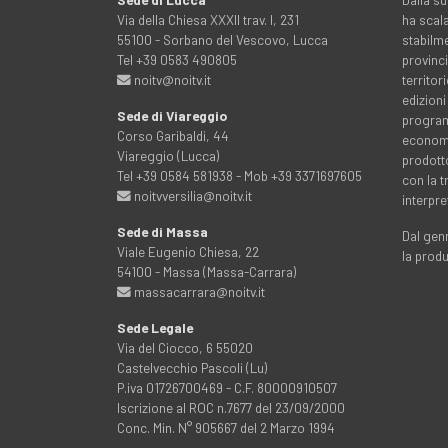
Via della Chiesa XXXII trav. I, 231
ha scala
55100 - Sorbano del Vescovo, Lucca
stabilme
Tel +39 0583 490805
provinci
noitv@noitv.it
territo
edizioni
Sede di Viareggio
programm
Corso Garibaldi, 44
economia
Viareggio (Lucca)
prodott
Tel +39 0584 581938 - Mob +39 3371697605
con la 
noitvversilia@noitv.it
interpre
Sede di Massa
Dal genn
Viale Eugenio Chiesa, 22
la prod
54100 - Massa (Massa-Carrara)
massacarrara@noitv.it
Sede Legale
Via del Ciocco, 6 55020
Castelvecchio Pascoli (Lu)
P.iva 01726700469 - C.F. 80000910507
Iscrizione al ROC n.7677 del 23/09/2000
Conc. Min. N° 905667 del 2 Marzo 1994