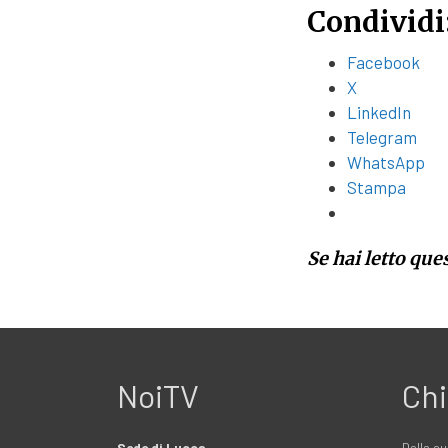
Condividi
Facebook
X
LinkedIn
Telegram
WhatsApp
Stampa
Se hai letto que
NoiTV
Chi
Sede di Lucca
Dalla su