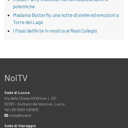
polemiche
Madama Butterfly, una notte di stelle ed emozioni a
Torre del Lago
I Fossi dell’Arte in mostra al Real Collegio
NoiTV
Sede di Lucca
Via della Chiesa XXXII trav. I, 231
55100 - Sorbano del Vescovo, Lucca
Tel +39 0583 490805
noitv@noitv.it
Sede di Viareggio