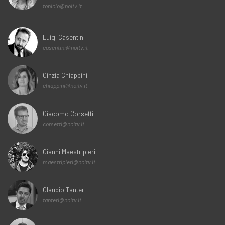
toniolo@noitv.it
Luigi Casentini
casentini@noitv.it
Cinzia Chiappini
chiappini@noitv.it
Giacomo Corsetti
corsetti@noitv.it
Gianni Maestripieri
maestripieri@noitv.it
Claudio Tanteri
tanteri@noitv.it