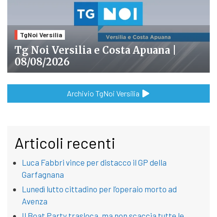
TgNoi Versilia
Tg Noi Versilia e Costa Apuana |
08/08/2026
Archivio TgNoi Versilia
Articoli recenti
Luca Fabbri vince per distacco il GP della
Garfagnana
Lunedì lutto cittadino per l’operaio morto ad
Avenza
Il Boat Party trasloca, ma non scaccia tutte le