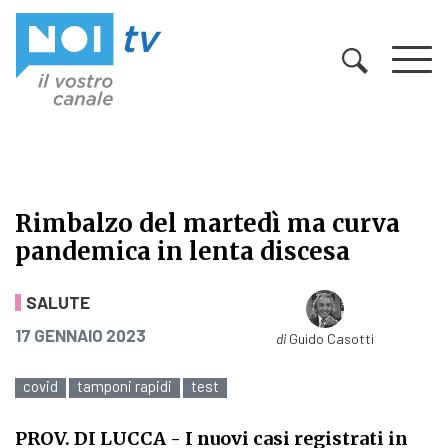
Vai al contenuto
Rimbalzo del martedì ma curva
pandemica in lenta discesa
Rimbalzo del martedì ma curva pan
SALUTE
PUBBLICATO IL
17 GENNAIO 2023
di
Guido Casotti
covid
tamponi rapidi
test
PROV. DI LUCCA
- I nuovi casi registrati in