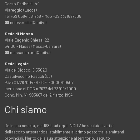
Corso Garibaldi, 44
Viareggio (Lucca)
Tel +39 0584 581938 - Mob +39 3371697605
noitvversilia@noitv.it
Sede di Massa
Viale Eugenio Chiesa, 22
54100 - Massa (Massa-Carrara)
massacarrara@noitv.it
Sede Legale
Via del Ciocco, 6 55020
Castelvecchio Pascoli (Lu)
P.iva 01726700469 - C.F. 80000910507
Iscrizione al ROC n.7677 del 23/09/2000
Conc. Min. N° 905667 del 2 Marzo 1994
Chi siamo
Dalla sua nascita, nel 1989, ad oggi, NOITV ha scalato i vertici
dell'ascolto attestandosi stabilmente al primo posto tra le emittenti
provinciali. Merito della sua attenzione al territorio, seguito