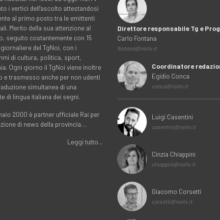
to i vertici dell'ascolto attestandosi
nte al primo posto tra le emittenti
ali. Merito della sua attenzione al
Direttore responsabile Tg e Pr
rio, seguito costantemente con 15
Carlo Fontana
 giornaliere del TgNoi, con i
fontana@noitv.it
i di cultura, politica, sport,
Coordinatore redazio
. Ogni giorno il TgNoi viene inoltre
Egidio Conca
o e trasmesso anche per non udenti
traduzione simultanea di una
conca@noitv.it
te di lingua italiana dei segni.
aio 2000 è partner ufficiale Rai per
Luigi Casentini
uzione di news della provincia…
casentini@noitv.it
Leggi tutto...
Cinzia Chiappini
chiappini@noitv.it
Giacomo Corsetti
corsetti@noitv.it