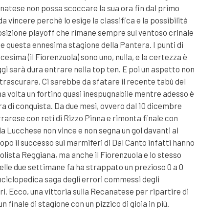
natese non possa scoccare la sua ora fin dal primo
a vincere perchè lo esige la classifica e la possibilità
osizione playoff che rimane sempre sul ventoso crinale
e questa ennesima stagione della Pantera. I punti di
cesima (il Fiorenzuola) sono uno, nulla, e la certezza è
ggi sarà dura entrare nella top ten. E poi un aspetto non
 trascurare. Ci sarebbe da sfatare il recente tabù del
una volta un fortino quasi inespugnabile mentre adesso è
ra di conquista. Da due mesi, ovvero dal 10 dicembre
rrarese con reti di Rizzo Pinna e rimonta finale con
a Lucchese non vince e non segna un gol davanti al
opo il successo sui marmiferi di Dal Canto infatti hanno
lista Reggiana, ma anche il Fiorenzuola e lo stesso
lle due settimane fa ha strappato un prezioso 0 a 0
nciclopedica saga degli errori commessi degli
i. Ecco, una vittoria sulla Recanatese per ripartire di
n finale di stagione con un pizzico di gioia in più.