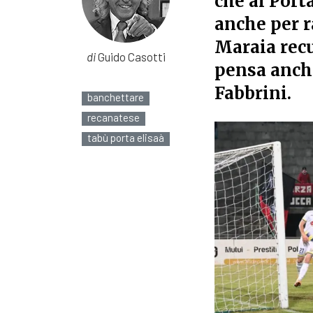
che al Port
anche per r
Maraia rec
di
Guido Casotti
pensa anche
Fabbrini.
banchettare
recanatese
tabù porta elisaà