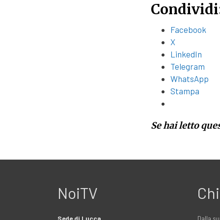
Condividi
Facebook
X
LinkedIn
Telegram
WhatsApp
Stampa
Se hai letto que
NoiTV
Chi
Sede di Lucca
Dalla su