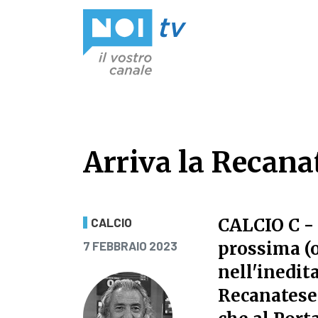
Vai al contenuto
Arriva la Recanat
Arriva la Recanat
CALCIO C
-
CALCIO
PUBBLICATO IL
prossima (o
7 FEBBRAIO 2023
nell'inedita
Recanatese.