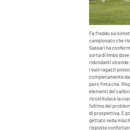
Fa freddo sul sinte
campionato che risc
Sassari ha conferm
sorta di limbo dove
ridondanti vicende 
i suoi ragazzi poss
completamente da t
però finta che. Ris
elementi del calibro
ricostituisce la cop
l’ultimo dei proble
di prospettiva. E p
gettato nella mischi
risposte confortant