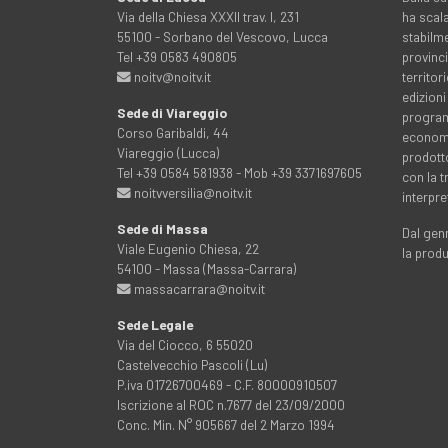
Via della Chiesa XXXII trav. I, 231
ha scala
55100 - Sorbano del Vescovo, Lucca
stabilme
Tel +39 0583 490805
provinci
noitv@noitv.it
territo
edizioni
Sede di Viareggio
programm
Corso Garibaldi, 44
economia
Viareggio (Lucca)
prodott
Tel +39 0584 581938 - Mob +39 3371697605
con la 
noitvversilia@noitv.it
interpre
Sede di Massa
Dal genn
Viale Eugenio Chiesa, 22
la prod
54100 - Massa (Massa-Carrara)
massacarrara@noitv.it
Sede Legale
Via del Ciocco, 6 55020
Castelvecchio Pascoli (Lu)
P.iva 01726700469 - C.F. 80000910507
Iscrizione al ROC n.7677 del 23/09/2000
Conc. Min. N° 905667 del 2 Marzo 1994