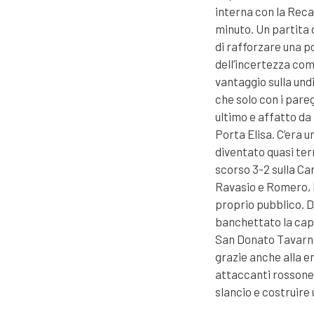
interna con la Reca
minuto. Un partita d
di rafforzare una p
dell’incertezza com
vantaggio sulla undi
che solo con i pare
ultimo e affatto da
Porta Elisa. C’era 
diventato quasi ter
scorso 3-2 sulla Ca
Ravasio e Romero, l
proprio pubblico. D
banchettato la capo
San Donato Tavarne
grazie anche alla e
attaccanti rossoner
slancio e costruire u