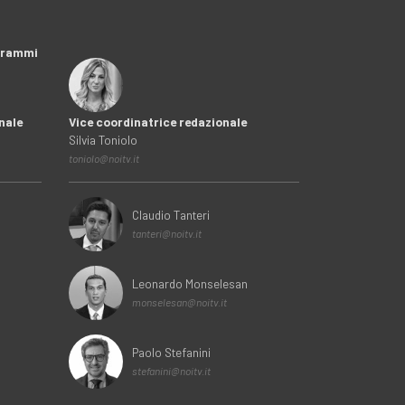
ogrammi
nale
Vice coordinatrice redazionale
Silvia Toniolo
toniolo@noitv.it
Claudio Tanteri
tanteri@noitv.it
Leonardo Monselesan
monselesan@noitv.it
Paolo Stefanini
stefanini@noitv.it