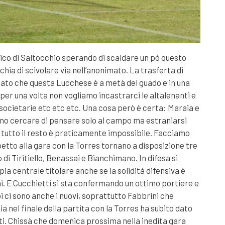
tico di Saltocchio sperando di scaldare un pò questo
hia di scivolare via nell’anonimato. La trasferta di
ato che questa Lucchese è a metà del guado e in una
 per una volta non vogliamo incastrarci le altalenanti e
societarie etc etc etc. Una cosa però è certa: Maraia e
ono cercare di pensare solo al campo ma estraniarsi
utto il resto è praticamente impossibile. Facciamo
petto alla gara con la Torres tornano a disposizione tre
 di Tiritiello, Benassai e Bianchimano. In difesa si
pia centrale titolare anche se la solidità difensiva è
mi. E Cucchietti si sta confermando un ottimo portiere e
oi ci sono anche i nuovi, soprattutto Fabbrini che
a nel finale della partita con la Torres ha subito dato
i. Chissà che domenica prossima nella inedita gara