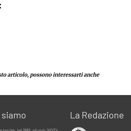
:
sto articolo, possono interessarti anche
 siamo
La Redazione
a nascita, nel 1989, ad oggi, NOITV