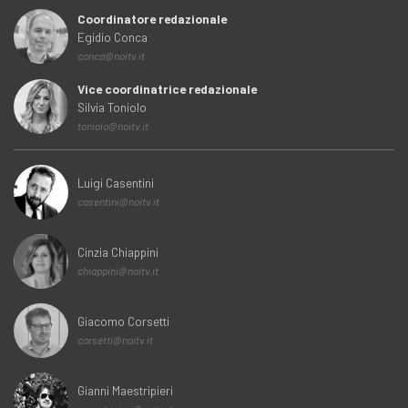
Coordinatore redazionale
Egidio Conca
conca@noitv.it
Vice coordinatrice redazionale
Silvia Toniolo
toniolo@noitv.it
Luigi Casentini
casentini@noitv.it
Cinzia Chiappini
chiappini@noitv.it
Giacomo Corsetti
corsetti@noitv.it
Gianni Maestripieri