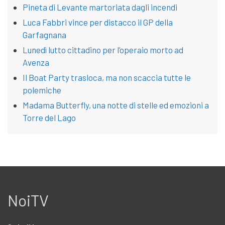
Pineta di Levante martoriata dagli incendi
Luca Fabbri vince per distacco il GP della
Garfagnana
Lunedì lutto cittadino per l’operaio morto ad
Avenza
Il Boat Party trasloca, ma non scaccia tutte le
polemiche
Madama Butterfly, una notte di stelle ed emozioni a
Torre del Lago
NoiTV