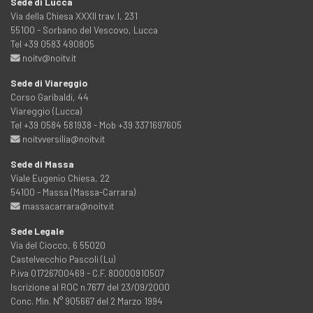
Sede di Lucca
Via della Chiesa XXXII trav. I, 231
55100 - Sorbano del Vescovo, Lucca
Tel +39 0583 490805
noitv@noitv.it
Sede di Viareggio
Corso Garibaldi, 44
Viareggio (Lucca)
Tel +39 0584 581938 - Mob +39 3371697605
noitvversilia@noitv.it
Sede di Massa
Viale Eugenio Chiesa, 22
54100 - Massa (Massa-Carrara)
massacarrara@noitv.it
Sede Legale
Via del Ciocco, 6 55020
Castelvecchio Pascoli (Lu)
P.iva 01726700469 - C.F. 80000910507
Iscrizione al ROC n.7677 del 23/09/2000
Conc. Min. N° 905667 del 2 Marzo 1994