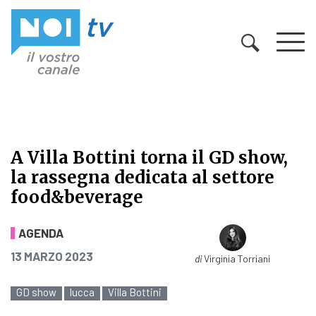
Vai al contenuto
A Villa Bottini torna il GD show,
la rassegna dedicata al settore
food&beverage
A Villa Bottini torna il GD show, l
AGENDA
PUBBLICATO IL
13 MARZO 2023
di
Virginia Torriani
GD show
lucca
Villa Bottini