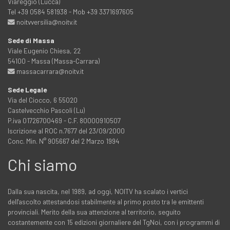
Viareggio (Lucca)
Tel +39 0584 581938 - Mob +39 3371697605
noitvversilia@noitv.it
Sede di Massa
Viale Eugenio Chiesa, 22
54100 - Massa (Massa-Carrara)
massacarrara@noitv.it
Sede Legale
Via del Ciocco, 6 55020
Castelvecchio Pascoli (Lu)
P.iva 01726700469 - C.F. 80000910507
Iscrizione al ROC n.7677 del 23/09/2000
Conc. Min. N° 905667 del 2 Marzo 1994
Chi siamo
Dalla sua nascita, nel 1989, ad oggi, NOITV ha scalato i vertici
dell'ascolto attestandosi stabilmente al primo posto tra le emittenti
provinciali. Merito della sua attenzione al territorio, seguito
costantemente con 15 edizioni giornaliere del TgNoi, con i programmi di