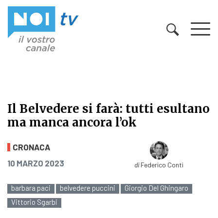
Vai al contenuto
Il Belvedere si farà: tutti esultano
ma manca ancora l’ok
Il Belvedere si farà: tutti esultan
CRONACA
PUBBLICATO IL
10 MARZO 2023
di
Federico Conti
barbara paci
belvedere puccini
Giorgio Del Ghingaro
Vittorio Sgarbi