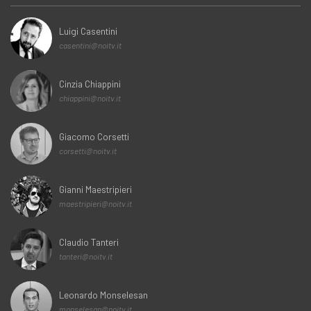
Luigi Casentini
casentini@noitv.it
Cinzia Chiappini
chiappini@noitv.it
Giacomo Corsetti
corsetti@noitv.it
Gianni Maestripieri
maestripieri@noitv.it
Claudio Tanteri
tanteri@noitv.it
Leonardo Monselesan
monselesan@noitv.it