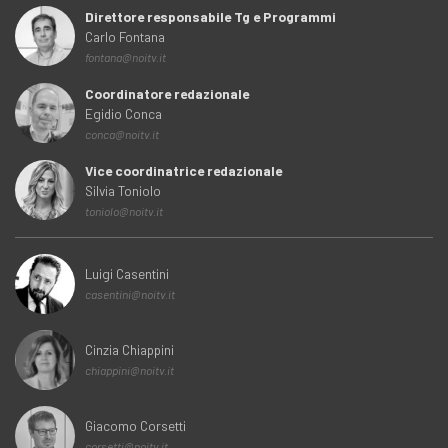
Direttore responsabile Tg e Programmi
Carlo Fontana
fontana@noitv.it
Coordinatore redazionale
Egidio Conca
conca@noitv.it
Vice coordinatrice redazionale
Silvia Toniolo
toniolo@noitv.it
Luigi Casentini
casentini@noitv.it
Cinzia Chiappini
chiappini@noitv.it
Giacomo Corsetti
corsetti@noitv.it