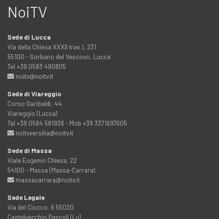
NoiTV
Sede di Lucca
Via della Chiesa XXXII trav. I, 231
55100 - Sorbano del Vescovo, Lucca
Tel +39 0583 490805
noitv@noitv.it
Sede di Viareggio
Corso Garibaldi, 44
Viareggio (Lucca)
Tel +39 0584 581938 - Mob +39 3371697605
noitvversilia@noitv.it
Sede di Massa
Viale Eugenio Chiesa, 22
54100 - Massa (Massa-Carrara)
massacarrara@noitv.it
Sede Legale
Via del Ciocco, 6 55020
Castelvecchio Pascoli (Lu)