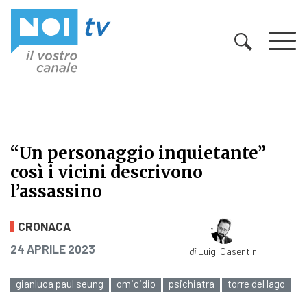
Vai al contenuto
“Un personaggio inquietante”
così i vicini descrivono
l’assassino
“Un personaggio inquietante” così i
CRONACA
PUBBLICATO IL
24 APRILE 2023
di
Luigi Casentini
gianluca paul seung
omicidio
psichiatra
torre del lago