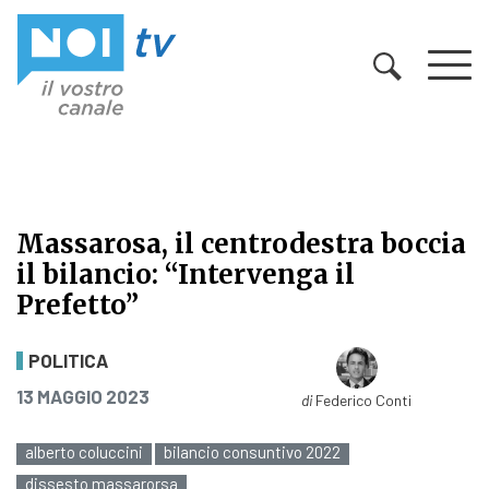
Vai al contenuto
Massarosa, il centrodestra boccia
il bilancio: “Intervenga il
Prefetto”
Massarosa, il centrodestra boccia il
POLITICA
PUBBLICATO IL
13 MAGGIO 2023
di
Federico Conti
alberto coluccini
bilancio consuntivo 2022
dissesto massarorsa