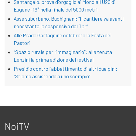
Santangelo, prova d’orgoglio ai Mondiali U20 di
Eugene: 19° nella finale dei 5000 metri
Asse suburbano, Buchignani: “Il cantiere va avanti
nonostante la sospensiva del Tar”
Alle Prade Garfagnine celebrata la Festa dei
Pastori
“Spazio rurale per l’immaginario”; alla tenuta
Lenzini la prima edizione del festival
Presidio contro l’abbattimento di altri due pini:
“Stiamo assistendo a uno scempio”
NoiTV