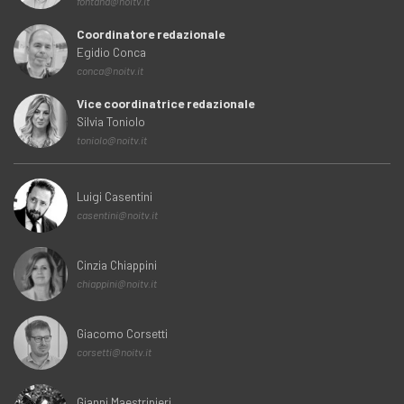
fontana@noitv.it
Coordinatore redazionale
Egidio Conca
conca@noitv.it
Vice coordinatrice redazionale
Silvia Toniolo
toniolo@noitv.it
Luigi Casentini
casentini@noitv.it
Cinzia Chiappini
chiappini@noitv.it
Giacomo Corsetti
corsetti@noitv.it
Gianni Maestripieri