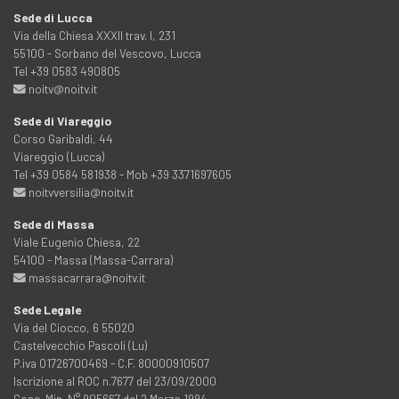
Sede di Lucca
Via della Chiesa XXXII trav. I, 231
55100 - Sorbano del Vescovo, Lucca
Tel +39 0583 490805
noitv@noitv.it
Sede di Viareggio
Corso Garibaldi, 44
Viareggio (Lucca)
Tel +39 0584 581938 - Mob +39 3371697605
noitvversilia@noitv.it
Sede di Massa
Viale Eugenio Chiesa, 22
54100 - Massa (Massa-Carrara)
massacarrara@noitv.it
Sede Legale
Via del Ciocco, 6 55020
Castelvecchio Pascoli (Lu)
P.iva 01726700469 - C.F. 80000910507
Iscrizione al ROC n.7677 del 23/09/2000
Conc. Min. N° 905667 del 2 Marzo 1994