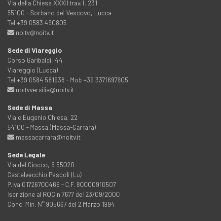
Via della Chiesa XXXII trav. I, 231
55100 - Sorbano del Vescovo, Lucca
Tel +39 0583 490805
noitv@noitv.it
Sede di Viareggio
Corso Garibaldi, 44
Viareggio (Lucca)
Tel +39 0584 581938 - Mob +39 3371697605
noitvversilia@noitv.it
Sede di Massa
Viale Eugenio Chiesa, 22
54100 - Massa (Massa-Carrara)
massacarrara@noitv.it
Sede Legale
Via del Ciocco, 6 55020
Castelvecchio Pascoli (Lu)
P.iva 01726700469 - C.F. 80000910507
Iscrizione al ROC n.7677 del 23/09/2000
Conc. Min. N° 905667 del 2 Marzo 1994