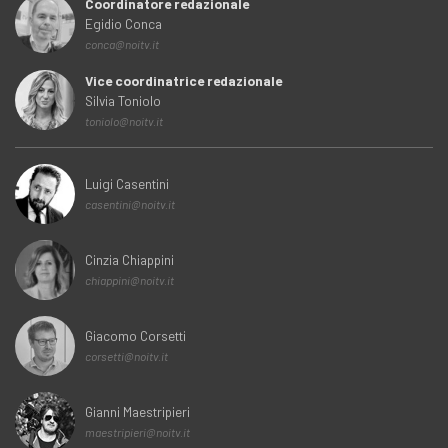
Coordinatore redazionale
Egidio Conca
conca@noitv.it
Vice coordinatrice redazionale
Silvia Toniolo
toniolo@noitv.it
Luigi Casentini
casentini@noitv.it
Cinzia Chiappini
chiappini@noitv.it
Giacomo Corsetti
corsetti@noitv.it
Gianni Maestripieri
maestripieri@noitv.it