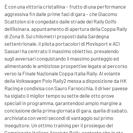
È con una vittoria cristallina – frutto di una performance
aggressiva fin dalle prime fasi di gara – che Giacomo
Scattolon si è congedato dalle strade del Rally Golfo
dell’Asinara, appuntamento di apertura della Coppa Rally
di Zona 9. Sui chilometri proposti dalla Sardegna
settentrionale, il pilota portacolori di Movisport e ACI
Sassari ha centrato il massimo obiettivo, prevalendo
sugli avversari conquistando il massimo punteggio ed
alimentando le ambiziose prospettive legate al percorso
verso la Finale Nazionale Coppa Italia Rally. Al volante
della Volkswagen Polo Rally2 messa a disposizione da HK
Racing e condivisa con Sauro Farnocchia, il driver pavese
ha siglato il miglior tempo su sette delle otto prove
speciali in programma, garantendosi ampio margine a
conclusione della prima giornata di gara, quella di sabato,
archiviata con venti secondi di vantaggio sul primo
inseguitore. Un ottimo training per il prosieguo del
Campionato Italiano Assoluto Rally, contesto che lo sta