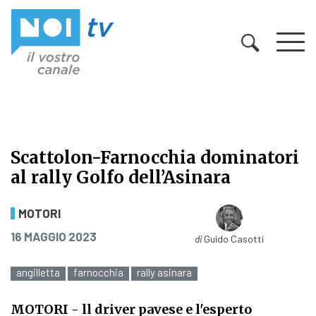
Vai al contenuto
Scattolon-Farnocchia dominatori
al rally Golfo dell’Asinara
Scattolon-Farnocchia dominatori al 
MOTORI
PUBBLICATO IL
16 MAGGIO 2023
di
Guido Casotti
angilletta
farnocchia
rally asinara
MOTORI
- ll driver pavese e l'esperto