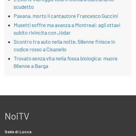
scudetto
Pavana, morto il cantautore Francesco Guccini
Musetti soffre ma avanza a Montreal: agli ottavi
subito rivincita con Jódar
Scontro tra auto nella notte, 58enne finisce in
codice rosso a Cisanello
Trovato senza vita nella fossa biologica: muore
66enne a Barga
NoiTV
Sede di Lucca